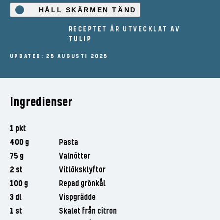
HÅLL SKÄRMEN TÄND
RECEPTET ÄR UTVECKLAT AV
TULIP
UPDATED: 25 AUGUSTI 2025
Ingredienser
1 pkt
400 g
Pasta
75 g
Valnötter
2 st
Vitlöksklyftor
100 g
Repad grönkål
3 dl
Vispgrädde
1 st
Skalet från citron