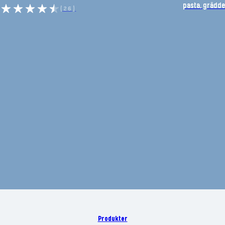
pasta, grädde
(26)
Produkter