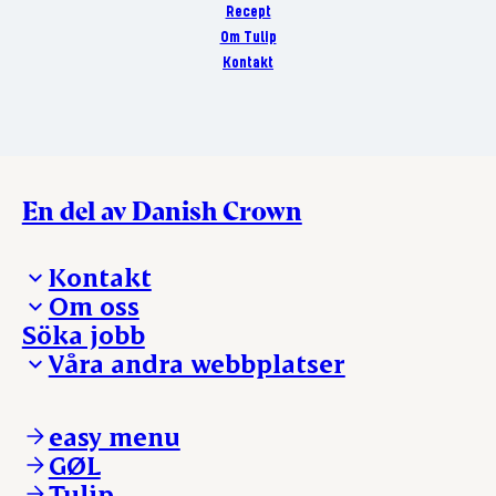
Recept
Om Tulip
Kontakt
En del av Danish Crown
Kontakt
Om oss
Presskontakt – För dig som är journalist
Söka jobb
Reklamation
Vi tar ledningen
Våra andra webbplatser
Visselblåsning
Våra ställen
Danishcrownprofessional.com
DAT-Schaub.com
easy menu
ESS-FOOD.com
GØL
KLS.se
Tulip
nordicspoor.com