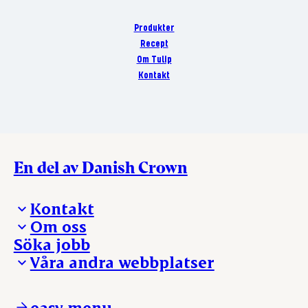
Produkter
Recept
Om Tulip
Kontakt
En del av Danish Crown
Kontakt
Om oss
Presskontakt – För dig som är journalist
Söka jobb
Reklamation
Vi tar ledningen
Våra andra webbplatser
Visselblåsning
Våra ställen
Danishcrownprofessional.com
DAT-Schaub.com
easy menu