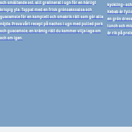
och smältande ost, allt gratinerat i ugn för en härligt
kyckling- och
krispig yta. Toppat med en frisk grönsakssalsa och
Kebab är fyll
guacamole för en komplett och smakrik rätt som gör alla
en grön dress
nöjda. Prova vårt recept på nachos i ugn med pulled pork
lunch och mid
och guacamole, en krämig rätt du kommer vilja laga om
är rik på prot
och om igen.