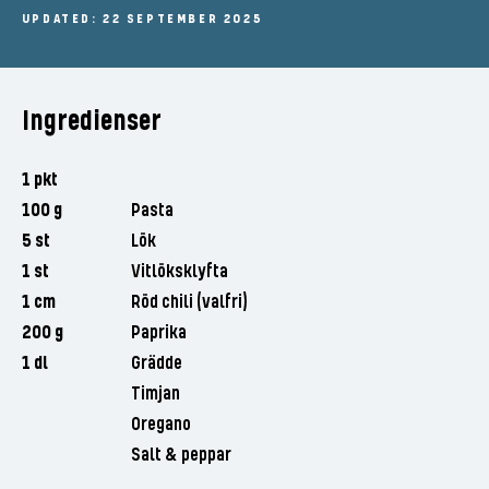
UPDATED: 22 SEPTEMBER 2025
Ingredienser
1 pkt
100 g
Pasta
5 st
Lök
1 st
Vitlöksklyfta
1 cm
Röd chili (valfri)
200 g
Paprika
1 dl
Grädde
Timjan
Oregano
Salt & peppar