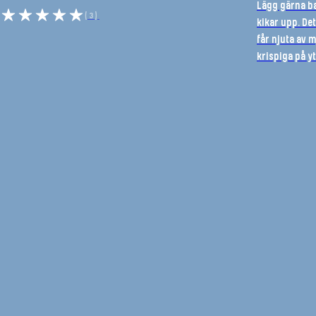
Lägg gärna ba
(3)
kikar upp. De
får njuta av 
krispiga på y