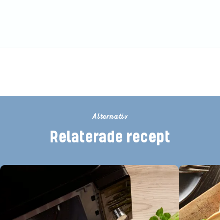
Betygsätt detta recept
Alternativ
Relaterade recept