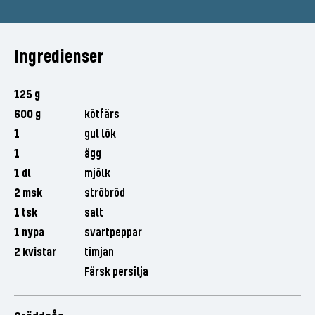
Ingredienser
125 g
600 g
kötfärs
1
gul lök
1
ägg
1 dl
mjölk
2 msk
ströbröd
1 tsk
salt
1 nypa
svartpeppar
2 kvistar
timjan
Färsk persilja