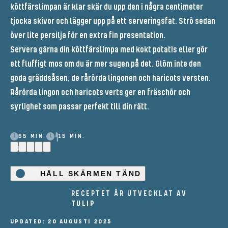
köttfärslimpan är klar skär du upp den i några centimeter
tjocka skivor och lägger upp på ett serveringsfat. Strö sedan
över lite persilja för en extra fin presentation.
Servera gärna din köttfärslimpa med kokt potatis eller gör
ett fluffigt mos om du är mer sugen på det. Glöm inte den
goda gräddsåsen, de rårörda lingonen och haricots versten.
Rårörda lingon och haricots verts ger en fräschör och
syrlighet som passar perfekt till din rätt.
55 MIN.
15 MIN.
(10)
HÅLL SKÄRMEN TÄND
RECEPTET ÄR UTVECKLAT AV
TULIP
UPDATED: 20 AUGUSTI 2025