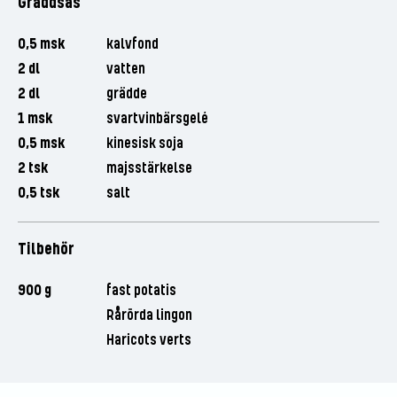
Gräddsås
0,5 msk
kalvfond
2 dl
vatten
2 dl
grädde
1 msk
svartvinbärsgelé
0,5 msk
kinesisk soja
2 tsk
majsstärkelse
0,5 tsk
salt
Tilbehör
900 g
fast potatis
Rårörda lingon
Haricots verts