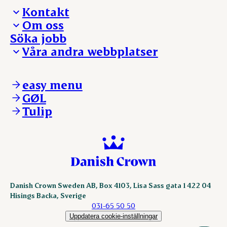
Kontakt
Om oss
Presskontakt – För dig som är journalist
Söka jobb
Reklamation
Vi tar ledningen
Våra andra webbplatser
Visselblåsning
Våra ställen
Danishcrownprofessional.com
DAT-Schaub.com
easy menu
ESS-FOOD.com
GØL
KLS.se
Tulip
nordicspoor.com
scanhide.dk
sokolow.pl
Danish Crown Sweden AB, Box 4103, Lisa Sass gata 1 422 04
Hisings Backa, Sverige
031-65 50 50
Uppdatera cookie-inställningar