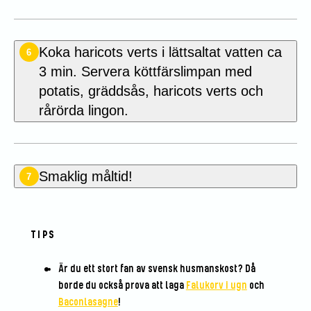
Koka haricots verts i lättsaltat vatten ca
6
3 min. Servera köttfärslimpan med
potatis, gräddsås, haricots verts och
rårörda lingon.
Smaklig måltid!
7
TIPS
Är du ett stort fan av svensk husmanskost? Då
borde du också prova att laga
Falukorv i ugn
och
Baconlasagne
!