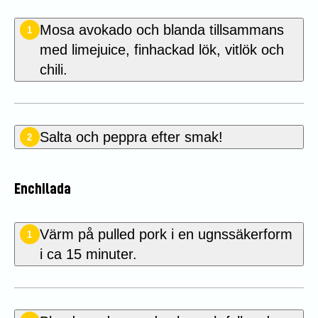
Mosa avokado och blanda tillsammans
1
med limejuice, finhackad lök, vitlök och
chili.
Salta och peppra efter smak!
2
Enchilada
Värm på pulled pork i en ugnssäkerform
1
i ca 15 minuter.