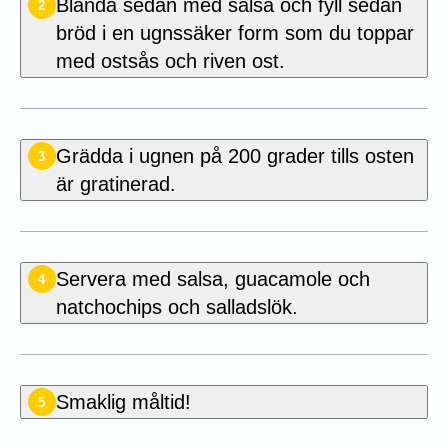
Blanda sedan med salsa och fyll sedan
2
bröd i en ugnssäker form som du toppar
med ostsås och riven ost.
Grädda i ugnen på 200 grader tills osten
3
är gratinerad.
Servera med salsa, guacamole och
4
natchochips och salladslök.
Smaklig måltid!
5