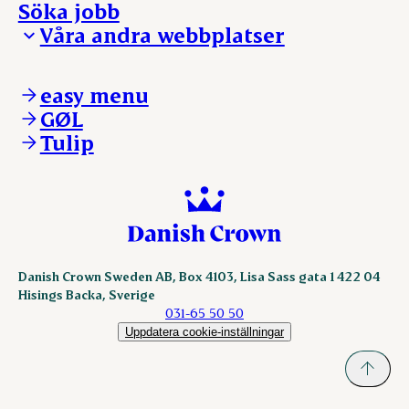
Söka jobb
Reklamation
Vi tar ledningen
Våra andra webbplatser
Visselblåsning
Våra ställen
Danishcrownprofessional.com
DAT-Schaub.com
easy menu
ESS-FOOD.com
GØL
KLS.se
Tulip
nordicspoor.com
scanhide.dk
sokolow.pl
Danish Crown Sweden AB, Box 4103, Lisa Sass gata 1 422 04
Hisings Backa, Sverige
031-65 50 50
Uppdatera cookie-inställningar