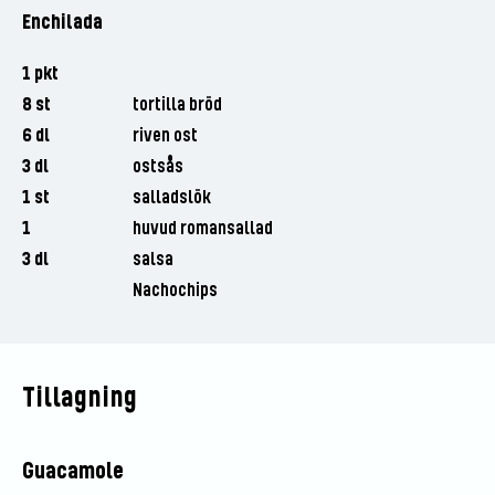
Enchilada
1 pkt
8 st
tortilla bröd
6 dl
riven ost
3 dl
ostsås
1 st
salladslök
1
huvud romansallad
3 dl
salsa
Nachochips
Tillagning
Guacamole