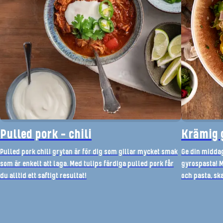
Pulled pork - chili
Krämig 
Pulled pork chili grytan är för dig som gillar mycket smak
Ge din midda
som är enkelt att laga. Med tulips färdiga pulled pork får
gyrospasta! M
du alltid ett saftigt resultat!
och pasta, sk