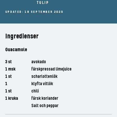
TULIP
UPDATED: 18 SEPTEMBER 2025
Ingredienser
Guacamole
3 st
avokado
1 msk
färskpressad limejuice
1 st
scharlottenlök
1
klyfta vitlök
1 st
chili
1 kruka
färsk koriander
Salt och peppar