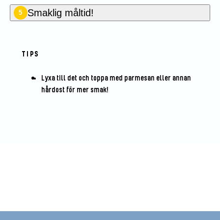
Smaklig måltid!
5
TIPS
Lyxa till det och toppa med parmesan eller annan
hårdost för mer smak!
Bli den första att betygsätta detta
recept