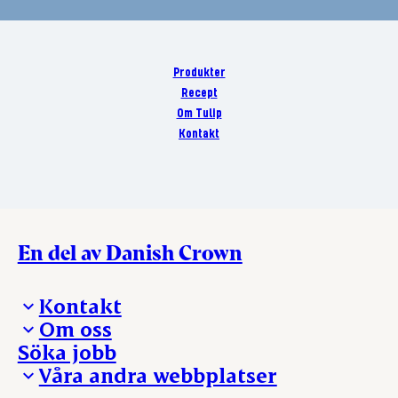
Produkter
Recept
Om Tulip
Kontakt
En del av Danish Crown
Kontakt
Om oss
Presskontakt – För dig som är journalist
Söka jobb
Reklamation
Vi tar ledningen
Våra andra webbplatser
Visselblåsning
Våra ställen