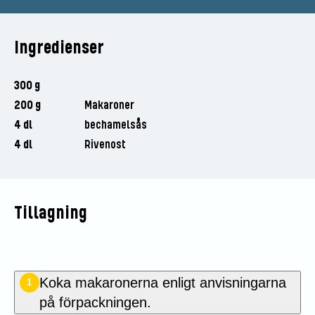
Ingredienser
300 g
200 g
Makaroner
4 dl
bechamelsås
4 dl
Rivenost
Tillagning
Koka makaronerna enligt anvisningarna
1
på förpackningen.