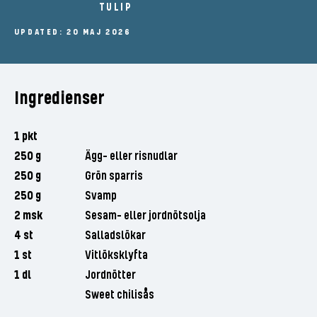
TULIP
UPDATED: 20 MAJ 2026
Ingredienser
1 pkt
250 g
Ägg- eller risnudlar
250 g
Grön sparris
250 g
Svamp
2 msk
Sesam- eller jordnötsolja
4 st
Salladslökar
1 st
Vitlöksklyfta
1 dl
Jordnötter
Sweet chilisås