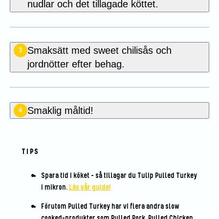
nudlar och det tillagade köttet.
Smaksätt med sweet chilisås och
3
jordnötter efter behag.
Smaklig måltid!
4
TIPS
Spara tid i köket – så tillagar du Tulip Pulled Turkey
i mikron.
Läs vår guide!
Förutom Pulled Turkey har vi flera andra slow
cooked-produkter som Pulled Pork, Pulled Chicken