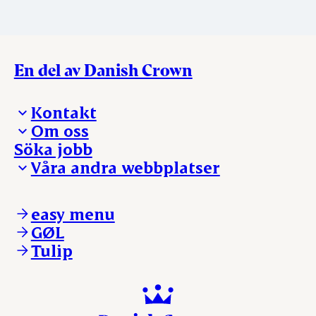
En del av Danish Crown
Kontakt
Om oss
Presskontakt – För dig som är journalist
Söka jobb
Reklamation
Vi tar ledningen
Våra andra webbplatser
Visselblåsning
Våra ställen
Danishcrownprofessional.com
DAT-Schaub.com
easy menu
ESS-FOOD.com
GØL
KLS.se
Tulip
nordicspoor.com
scanhide.dk
sokolow.pl