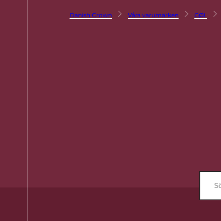
Danish Crown
Våra varumärken
GØL