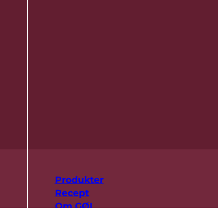
Produkter
Recept
Om GØL