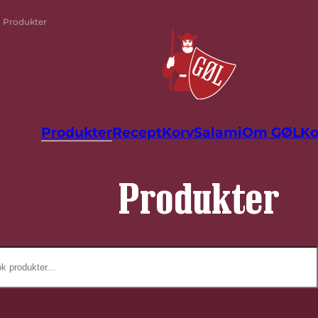
Produkter
Produkter
Recept
Korv
Salami
Om GØL
Ko
Produkter