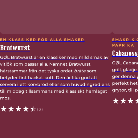
EN KLASSIKER FÖR ALLA SMAKER
SMAKRIK 
Bratwurst
PAPRIKA
Cabanoss
GØL Bratwurst är en klassiker med mild smak av
GØL Cabano
vitlök som passar alla. Namnet Bratwurst
grill, glädj
härstammar från det tyska ordet
bräte
som
ger denna g
betyder fint hackat kött. Den är lika god att
perfekt het
servera i ett korvbröd eller som huvudingrediens
grytor, till 
till middag tillsammans med klassiskt hemlagat
mos.
(3)