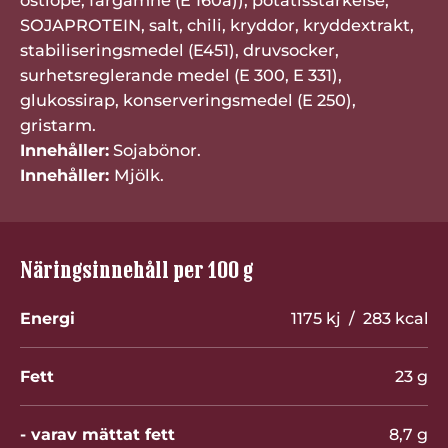
ostlöpe, färgämne (E 160a)), potatisstärkelse,
SOJAPROTEIN, salt, chili, kryddor, kryddextrakt,
stabiliseringsmedel (E451), druvsocker,
surhetsreglerande medel (E 300, E 331),
glukossirap, konserveringsmedel (E 250),
gristarm.
Innehåller:
Sojabönor.
Innehåller:
Mjölk.
Näringsinnehåll per 100 g
Energi
1175 kj / 283 kcal
Fett
23 g
- varav mättat fett
8,7 g