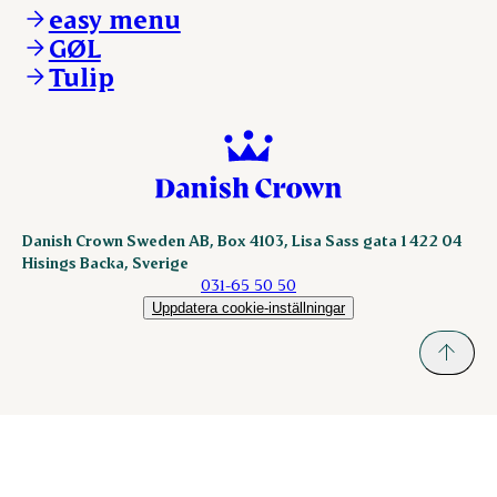
DAT-Schaub.com
easy menu
ESS-FOOD.com
GØL
KLS.se
Tulip
nordicspoor.com
scanhide.dk
sokolow.pl
Danish Crown Sweden AB, Box 4103, Lisa Sass gata 1 422 04
Hisings Backa, Sverige
031-65 50 50
Uppdatera cookie-inställningar