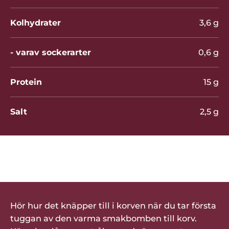
Kolhydrater
3,6 g
- varav sockerarter
0,6 g
Protein
15 g
Salt
2,5 g
Betygsätt denna produkt
Hör hur det knäpper till i korven när du tar första
tuggan av den varma smakbomben till korv.