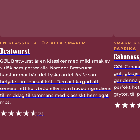
EN KLASSIKER FÖR ALLA SMAKER
SMAKRIK 
Bratwurst
PAPRIKA
Cabanoss
GØL Bratwurst är en klassiker med mild smak av
GØL Cabano
vitlök som passar alla. Namnet Bratwurst
grill, glädj
härstammar från det tyska ordet
bräte
som
ger denna g
betyder fint hackat kött. Den är lika god att
perfekt het
servera i ett korvbröd eller som huvudingrediens
grytor, till 
till middag tillsammans med klassiskt hemlagat
mos.
(3)