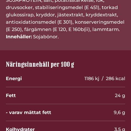
SOJAPROTEIN, salt, potatisstärkelse, lök,
druvsocker, stabiliseringsmedel (E 451), torkad
glukossirap, kryddor, jästextrakt, kryddextrakt,
antioxidationsmedel (E 301), konserveringsmedel
(E 250), färgämnen (E 120, E 160b(ii), lammtarm.
Innehåller:
Sojabönor.
Näringsinnehåll per 100 g
Energi
1186 kj / 286 kcal
Fett
24 g
- varav mättat fett
9,6 g
Kolhydrater
3,5 g