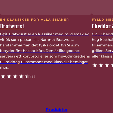
EN KLASSIKER FÖR ALLA SMAKER
FYLLD ME
Bratwurst
Cheddar &
GØL Bratwurst är en klassiker med mild smak av
GØL Chedda
vitlök som passar alla. Namnet Bratwurst
hög kötthal
härstammar från det tyska ordet
bräte
som
tillsammans
betyder fint hackat kött. Den är lika god att
grillen. Se
servera i ett korvbröd eller som huvudingrediens
eller klassi
till middag tillsammans med klassiskt hemlagat
mos.
(3)
Produkter