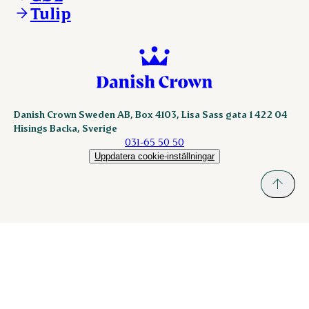
Tulip
nordicspoor.com
scanhide.dk
sokolow.pl
Danish Crown Sweden AB, Box 4103, Lisa Sass gata 1 422 04
Hisings Backa, Sverige
031-65 50 50
Uppdatera cookie-inställningar