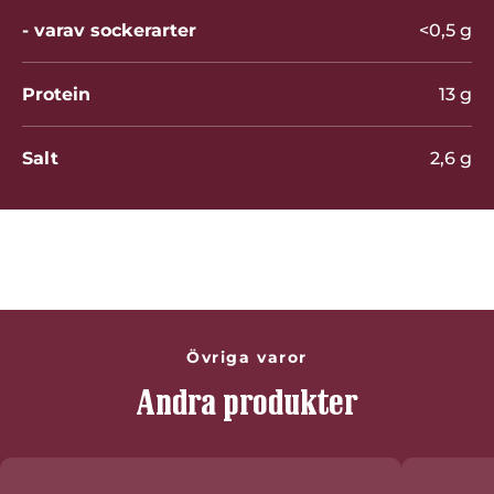
- varav sockerarter
<0,5 g
Protein
13 g
Salt
2,6 g
Betygsätt denna produkt
Övriga varor
Andra produkter