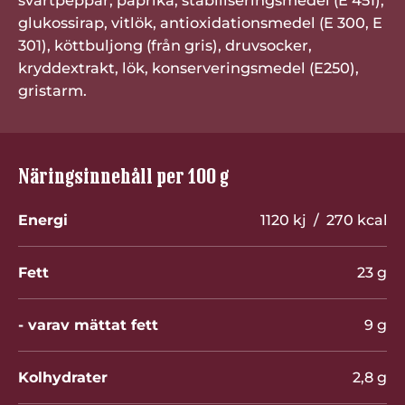
svartpeppar, paprika, stabiliseringsmedel (E 451),
glukossirap, vitlök, antioxidationsmedel (E 300, E
301), köttbuljong (från gris), druvsocker,
kryddextrakt, lök, konserveringsmedel (E250),
gristarm.
Näringsinnehåll per 100 g
Energi
1120 kj / 270 kcal
Fett
23 g
- varav mättat fett
9 g
Kolhydrater
2,8 g