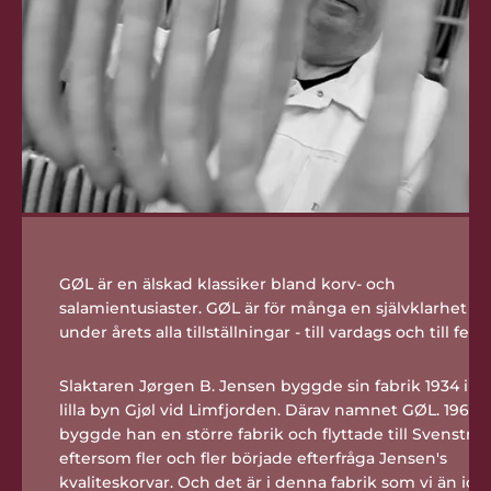
GØL är en älskad klassiker bland korv- och
salamientusiaster. GØL är för många en självklarhet
under årets alla tillställningar - till vardags och till fest.
Slaktaren Jørgen B. Jensen byggde sin fabrik 1934 i d
lilla byn Gjøl vid Limfjorden. Därav namnet GØL. 1966
byggde han en större fabrik och flyttade till Svenstrup
eftersom fler och fler började efterfråga Jensen's
kvaliteskorvar. Och det är i denna fabrik som vi än ida