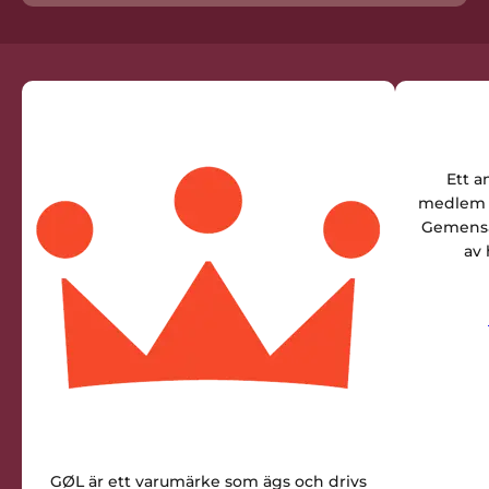
Ett a
medlem i
Gemensam
av 
GØL är ett varumärke som ägs och drivs