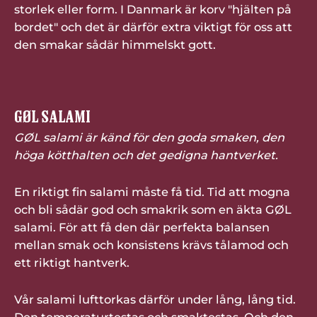
storlek eller form. I Danmark är korv "hjälten på
bordet" och det är därför extra viktigt för oss att
den smakar sådär himmelskt gott.
GØL SALAMI
GØL salami är känd för den goda smaken, den
höga kötthalten och det gedigna hantverket.
En riktigt fin salami måste få tid. Tid att mogna
och bli sådär god och smakrik som en äkta GØL
salami. För att få den där perfekta balansen
mellan smak och konsistens krävs tålamod och
ett riktigt hantverk.
Vår salami lufttorkas därför under lång, lång tid.