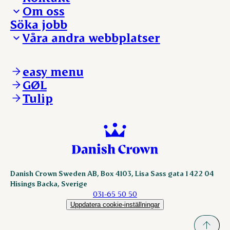
Om oss
Presskontakt – För dig som är journalist
Söka jobb
Reklamation
Vi tar ledningen
Våra andra webbplatser
Visselblåsning
Våra ställen
Danishcrownprofessional.com
DAT-Schaub.com
easy menu
ESS-FOOD.com
GØL
KLS.se
Tulip
nordicspoor.com
scanhide.dk
sokolow.pl
Danish Crown Sweden AB, Box 4103, Lisa Sass gata 1 422 04
Hisings Backa, Sverige
031-65 50 50
Uppdatera cookie-inställningar