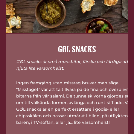
GØL SNACKS
GØL snacks är små munsbitar, färska och färdiga att
njuta lite varsomhelst.
Ingen framgång utan misstag brukar man säga.
"Misstaget" var att ta tillvara på de fina och överblivna
bitarna från vår salami. De tunna skivorna gjordes sed
om till välkända former, avlånga och runt räfflade. Våra
GØL snacks är en perfekt ersättare i godis- eller
chipsskålen och passar utmärkt i bilen, på utflykten, i
baren, i TV-soffan, eller ja... lite varsomhelst!