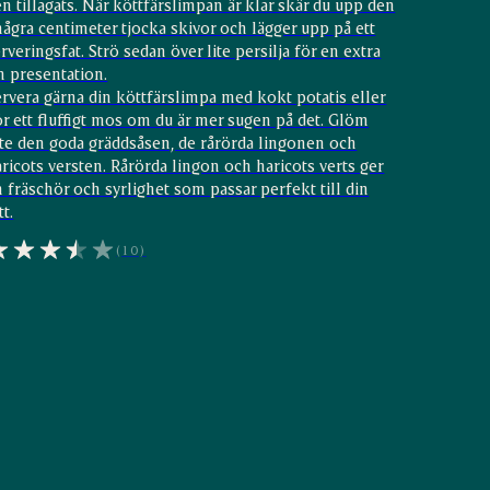
n tillagats. När köttfärslimpan är klar skär du upp den
några centimeter tjocka skivor och lägger upp på ett
rveringsfat. Strö sedan över lite persilja för en extra
n presentation.
rvera gärna din köttfärslimpa med kokt potatis eller
r ett fluffigt mos om du är mer sugen på det. Glöm
nte den goda gräddsåsen, de rårörda lingonen och
ricots versten. Rårörda lingon och haricots verts ger
 fräschör och syrlighet som passar perfekt till din
tt.
(10)