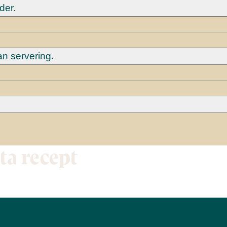
ader.
an servering.
tta recept