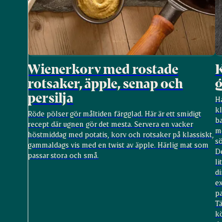
Wienerkorv med rostade
K
rotsaker, äpple, senap och
persilja
H
k
Röde pölser gör måltiden färgglad. Här är ett smidigt
ba
recept där ugnen gör det mesta. Servera en vacker
m
höstmiddag med potatis, korv och rotsaker på klassiskt,
s
gammaldags vis med en twist av äpple. Härlig mat som
D
passar stora och små.
li
di
ex
pa
Tä
kö