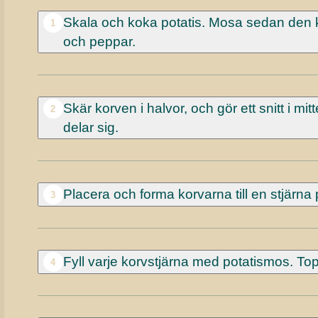
Skala och koka potatis. Mosa sedan den k
1
och peppar.
Skär korven i halvor, och gör ett snitt i m
2
delar sig.
Placera och forma korvarna till en stjärn
3
Fyll varje korvstjärna med potatismos. To
4