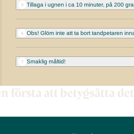
Tillaga i ugnen i ca 10 minuter, på 200 gr
5
Obs! Glöm inte att ta bort tandpetaren inn
6
Smaklig måltid!
7
en första att betygsätta de