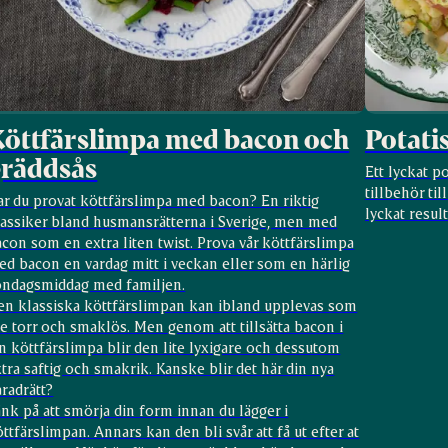
öttfärslimpa med bacon och
Potat
gräddsås
Ett lyckat 
tillbehör til
ar du provat köttfärslimpa med bacon? En riktig
lyckat result
lassiker bland husmansrätterna i Sverige, men med
con som en extra liten twist. Prova vår köttfärslimpa
ed bacon en vardag mitt i veckan eller som en härlig
öndagsmiddag med familjen.
en klassiska köttfärslimpan kan ibland upplevas som
te torr och smaklös. Men genom att tillsätta bacon i
n köttfärslimpa blir den lite lyxigare och dessutom
tra saftig och smakrik. Kanske blir det här din nya
radrätt?
nk på att smörja din form innan du lägger i
ttfärslimpan. Annars kan den bli svår att få ut efter at