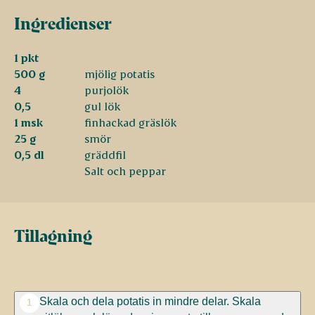
Ingredienser
1 pkt
500 g
mjölig potatis
4
purjolök
0,5
gul lök
1 msk
finhackad gräslök
25 g
smör
0,5 dl
gräddfil
Salt och peppar
Tillagning
Skala och dela potatis in mindre delar. Skala
1