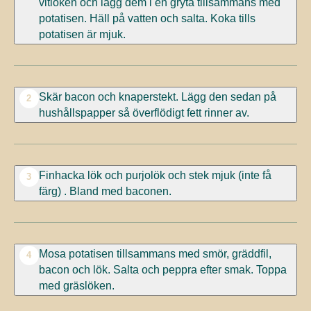
vitlöken och lägg dem i en gryta tillsammans med
potatisen. Häll på vatten och salta. Koka tills
potatisen är mjuk.
Skär bacon och knaperstekt. Lägg den sedan på
2
hushållspapper så överflödigt fett rinner av.
Finhacka lök och purjolök och stek mjuk (inte få
3
färg) . Bland med baconen.
Mosa potatisen tillsammans med smör, gräddfil,
4
bacon och lök. Salta och peppra efter smak. Toppa
med gräslöken.