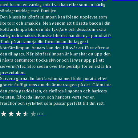
med bacon en vardag mitt i veckan eller som en härlig
söndagsmiddag med familjen.
Den klassiska köttfärslimpan kan ibland upplevas som
lite torr och smaklös. Men genom att tillsätta bacon i din
köttfärslimpa blir den lite lyxigare och dessutom extra
saftig och smakrik. Kanske blir det här din nya paradrätt?
Tänk på att smörja din form innan du lägger i
köttfärslimpan. Annars kan den bli svår att få ut efter at
den tillagats. När köttfärslimpan är klar skär du upp den
i några centimeter tjocka skivor och lägger upp på ett
serveringsfat. Strö sedan över lite persilja för en extra fin
presentation.
Servera gärna din köttfärslimpa med kokt potatis eller
gör ett fluffigt mos om du är mer sugen på det. Glöm inte
den goda gräddsåsen, de rårörda lingonen och haricots
versten. Rårörda lingon och haricots verts ger en
fräschör och syrlighet som passar perfekt till din rätt.
(10)