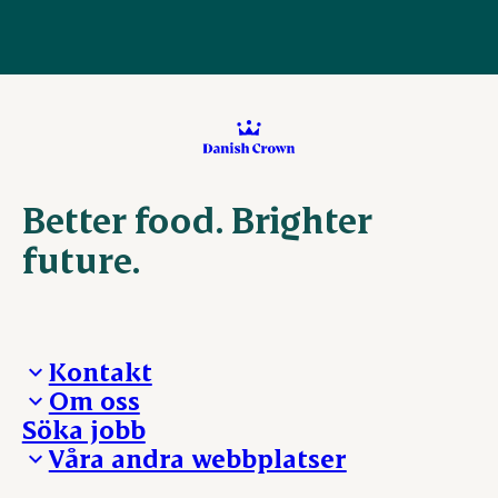
Better food. Brighter
future.
Kontakt
Om oss
Presskontakt – För dig som är journalist
Söka jobb
Reklamation
Vi tar ledningen
Våra andra webbplatser
Visselblåsning
Våra ställen