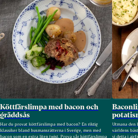
Köttfärslimpa med bacon och
Baconli
gräddsås
potati
Har du provat köttfärslimpa med bacon? En riktig
Utmana den k
klassiker bland husmansrätterna i Sverige, men med
världens bäs
bacon som en extra liten twist. Prova vår köttfärslimpa
vi detta i air