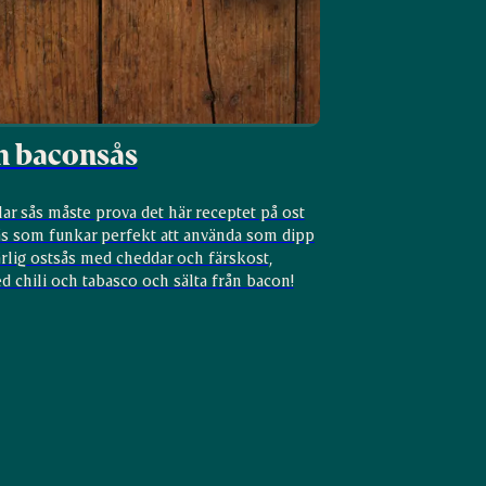
h baconsås
lar sås måste prova det här receptet på ost
s som funkar perfekt att använda som dipp
rlig ostsås med cheddar och färskost,
 chili och tabasco och sälta från bacon!