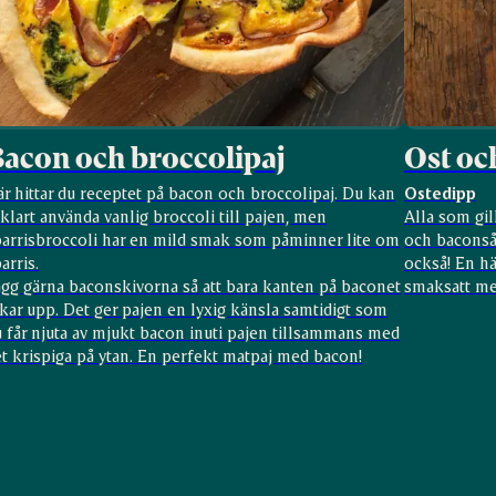
acon och broccolipaj
Ost oc
r hittar du receptet på bacon och broccolipaj. Du kan
Ostedipp
klart använda vanlig broccoli till pajen, men
Alla som gil
parrisbroccoli har en mild smak som påminner lite om
och baconså
arris.
också! En hä
ägg gärna baconskivorna så att bara kanten på baconet
smaksatt med
kar upp. Det ger pajen en lyxig känsla samtidigt som
 får njuta av mjukt bacon inuti pajen tillsammans med
t krispiga på ytan. En perfekt matpaj med bacon!