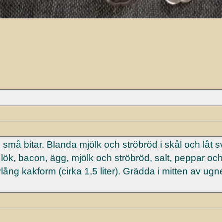
små bitar. Blanda mjölk och ströbröd i skål och låt s
lök, bacon, ägg, mjölk och ströbröd, salt, peppar och
lång kakform (cirka 1,5 liter). Grädda i mitten av ug