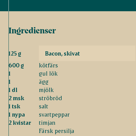
Ingredienser
125 g
Bacon, skivat
600 g
kötfärs
1
gul lök
1
ägg
1 dl
mjölk
2 msk
ströbröd
1 tsk
salt
1 nypa
svartpeppar
2 kvistar
timjan
Färsk persilja