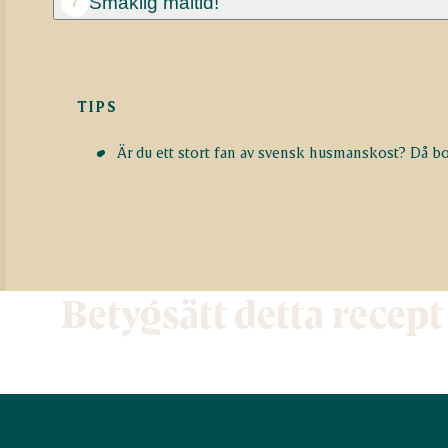
Smaklig måltid!
7
TIPS
Är du ett stort fan av svensk husmanskost? Då bo
Betygsätt detta recept