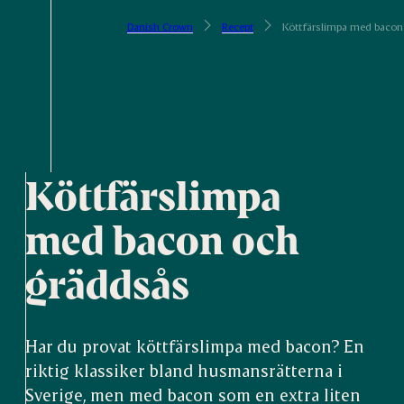
Danish Crown
Recept
Köttfärslimpa med bacon
Köttfärslimpa
med bacon och
gräddsås
Har du provat köttfärslimpa med bacon? En
riktig klassiker bland husmansrätterna i
Sverige, men med bacon som en extra liten