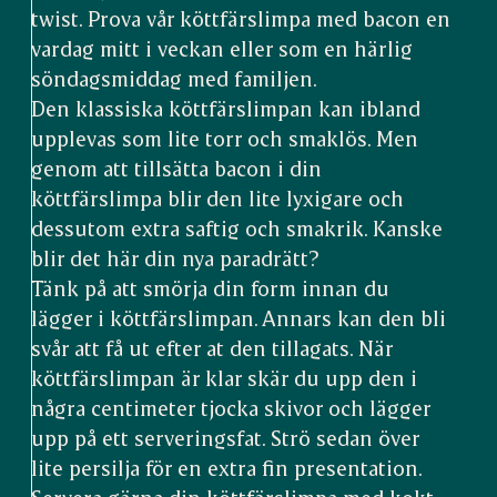
twist. Prova vår köttfärslimpa med bacon en
vardag mitt i veckan eller som en härlig
söndagsmiddag med familjen.
Den klassiska köttfärslimpan kan ibland
upplevas som lite torr och smaklös. Men
genom att tillsätta bacon i din
köttfärslimpa blir den lite lyxigare och
dessutom extra saftig och smakrik. Kanske
blir det här din nya paradrätt?
Tänk på att smörja din form innan du
lägger i köttfärslimpan. Annars kan den bli
svår att få ut efter at den tillagats. När
köttfärslimpan är klar skär du upp den i
några centimeter tjocka skivor och lägger
upp på ett serveringsfat. Strö sedan över
lite persilja för en extra fin presentation.