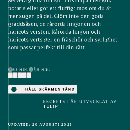
Servera gärna din köttfärslimpa med kokt
potatis eller gör ett fluffigt mos om du är
mer sugen på det. Glöm inte den goda
gräddsåsen, de rårörda lingonen och
haricots versten. Rårörda lingon och
haricots verts ger en fräschör och syrlighet
som passar perfekt till din rätt.
55 MIN.
15 MIN.
(10)
HÅLL SKÄRMEN TÄND
RECEPTET ÄR UTVECKLAT AV
TULIP
UPDATED: 20 AUGUSTI 2025