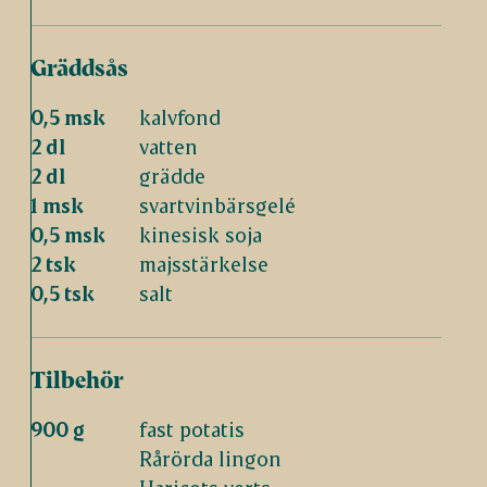
Gräddsås
0,5 msk
kalvfond
2 dl
vatten
2 dl
grädde
1 msk
svartvinbärsgelé
0,5 msk
kinesisk soja
2 tsk
majsstärkelse
0,5 tsk
salt
Tilbehör
900 g
fast potatis
Rårörda lingon