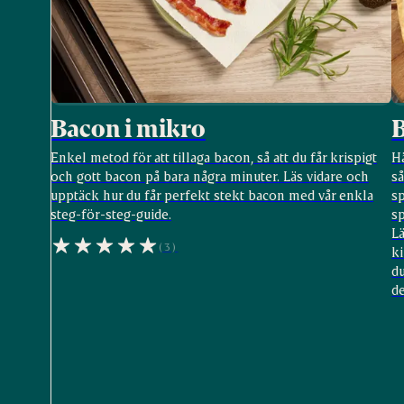
Bacon i mikro
B
Enkel metod för att tillaga bacon, så att du får krispigt
Hä
och gott bacon på bara några minuter. Läs vidare och
så
upptäck hur du får perfekt stekt bacon med vår enkla
s
steg-för-steg-guide.
sp
L
(3)
ki
du
de