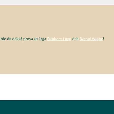
rde du också prova att laga
Falukorv i ugn
och
Baconlasagne
!