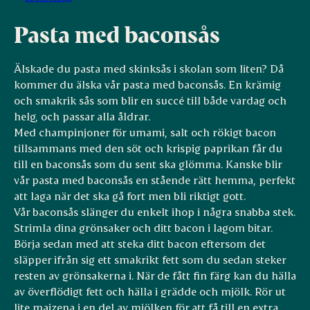
Pasta med baconsås
Älskade du pasta med skinksås i skolan som liten? Då
kommer du älska vår pasta med baconsås. En krämig
och smakrik sås som blir en succé till både vardag och
helg, och passar alla åldrar.
Med champinjoner för umami, salt och rökigt bacon
tillsammans med den söt och krispig paprikan får du
till en baconsås som du sent ska glömma. Kanske blir
vår pasta med baconsås en stående rätt hemma, perfekt
att laga när det ska gå fort men bli riktigt gott.
Vår baconsås slänger du enkelt ihop i några snabba stek.
Strimla dina grönsaker och ditt bacon i lagom bitar.
Börja sedan med att steka ditt bacon eftersom det
släpper ifrån sig ett smakrikt fett som du sedan steker
resten av grönsakerna i. När de fått fin färg kan du hälla
av överflödigt fett och hälla i grädde och mjölk. Rör ut
lite maizena i en del av mjölken för att få till en extra