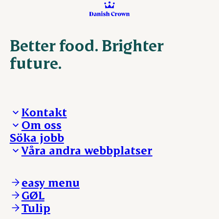
Better food. Brighter
future.
Kontakt
Om oss
Presskontakt – För dig som är journalist
Söka jobb
Reklamation
Vi tar ledningen
Våra andra webbplatser
Visselblåsning
Våra ställen
Danishcrownprofessional.com
DAT-Schaub.com
easy menu
ESS-FOOD.com
GØL
KLS.se
Tulip
nordicspoor.com
scanhide.dk