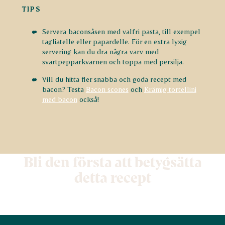
TIPS
Servera baconsåsen med valfri pasta, till exempel
tagliatelle eller papardelle. För en extra lyxig
servering kan du dra några varv med
svartpepparkvarnen och toppa med persilja.
Vill du hitta fler snabba och goda recept med
bacon? Testa
Bacon scones
och
Krämig tortellini
med bacon
också!
Bli den första att betygsätta
detta recept