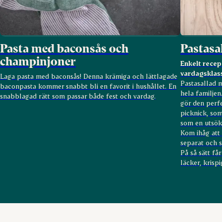
Pasta med baconsås och
Pastasa
champinjoner
Enkelt recep
vardagsklas
Laga pasta med baconsås! Denna krämiga och lättlagade
Pastasallad 
baconpasta kommer snabbt bli en favorit i hushållet. En
hela familjen.
snabblagad rätt som passar både fest och vardag.
gör den perfe
picknick, som 
som en utsök
Kom ihåg att
separat och s
På så sätt f
läcker, krisp