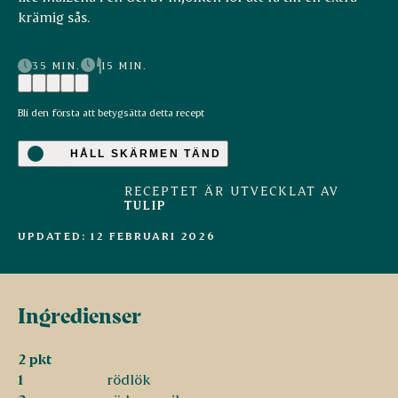
krämig sås.
35 MIN.
15 MIN.
Bli den första att betygsätta detta recept
HÅLL SKÄRMEN TÄND
RECEPTET ÄR UTVECKLAT AV
TULIP
UPDATED: 12 FEBRUARI 2026
Ingredienser
2 pkt
1
rödlök