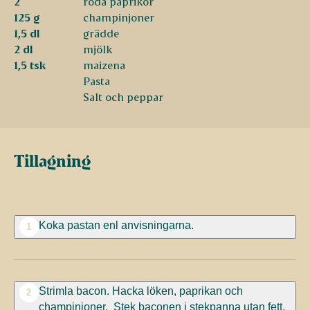
2
röda paprikor
125 g
champinjoner
1,5 dl
grädde
2 dl
mjölk
1,5 tsk
maizena
Pasta
Salt och peppar
Tillagning
Koka pastan enl anvisningarna.
1
Strimla bacon. Hacka löken, paprikan och
2
champinjoner. Stek baconen i stekpanna utan fett,