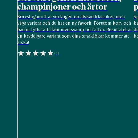
champinjoner och ärtor
p
Korvstoganoff är verkligen en älskad klassiker, men
S
våga variera och du har en ny favorit. Förutom korv och
ba
bacon fylls tallriken med svamp och ärtor. Resultatet är
du
en kryddigare variant som dina smaklökar kommer att
k
älska!
(1)