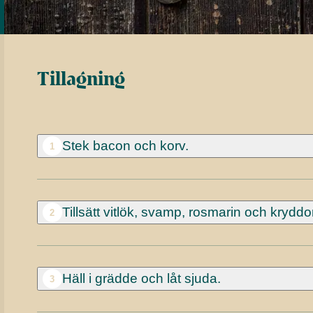
Tillagning
Stek bacon och korv.
1
Tillsätt vitlök, svamp, rosmarin och kryddor
2
Häll i grädde och låt sjuda.
3