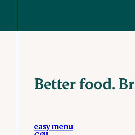
Better food. Br
easy menu
GØL