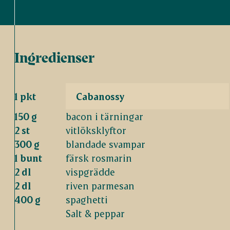
Ingredienser
1 pkt
Cabanossy
150 g
bacon i tärningar
2 st
vitlöksklyftor
300 g
blandade svampar
1 bunt
färsk rosmarin
2 dl
vispgrädde
2 dl
riven parmesan
400 g
spaghetti
Salt & peppar