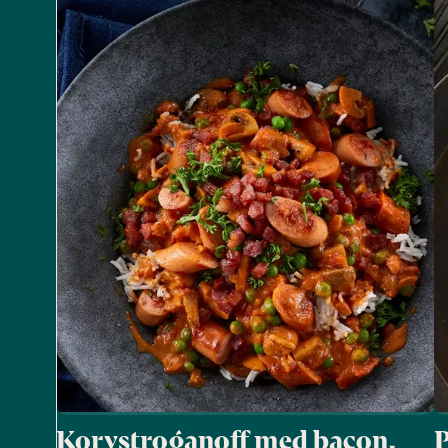
Korvstroganoff med bacon,
P