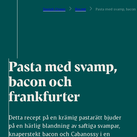
Danish Crown
Recept
Pasta med svamp, bacon 
Pasta med svamp,
bacon och
frankfurter
Detta recept på en krämig pastarätt bjuder
på en härlig blandning av saftiga svampar,
knaperstekt bacon och Cabanossy i en