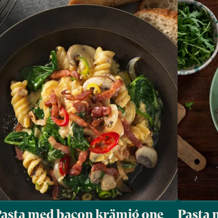
asta med bacon krämig one
Pasta 