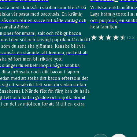
pasta med skinksås i skolan som liten? Då
Vi älskar enkla måltide
lska vår pasta med baconsås. En krämig
Laga krämig tortellin
sås som blir en succé till både vardag och
och purjolök, en snab
sar alla åldrar.
hela familjen.
joner för umami, salt och rökigt bacon
(26)
med den söt och krispig paprikan får du till
 som du sent ska glömma. Kanske blir vår
aconsås en stående rätt hemma, perfekt att
ska gå fort men bli riktigt gott.
 slänger du enkelt ihop i några snabba
a dina grönsaker och ditt bacon i lagom
 sedan med att steka ditt bacon eftersom det
n sig ett smakrikt fett som du sedan steker
önsakerna i. När de fått fin färg kan du hälla
gt fett och hälla i grädde och mjölk. Rör ut
i en del av mjölken för att få till en extra