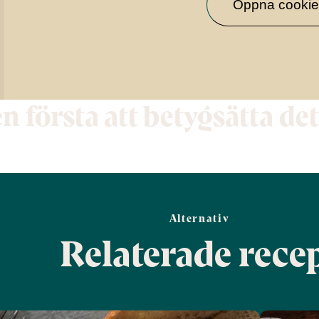
Öppna cookie-
en första att betygsätta de
Alternativ
Relaterade rece