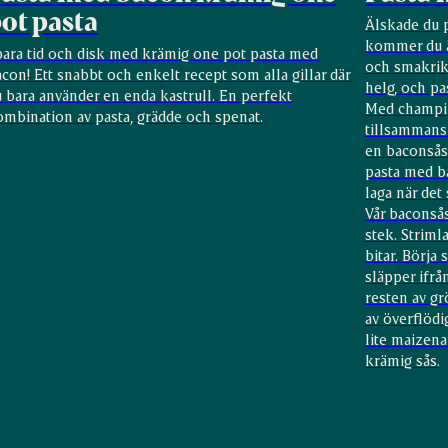
ot pasta
Älskade du 
kommer du ä
para tid och disk med krämig one pot pasta med
och smakrik 
con! Ett snabbt och enkelt recept som alla gillar där
helg, och pas
 bara använder en enda kastrull. En perfekt
Med champin
ombination av pasta, grädde och spenat.
tillsammans 
en baconsås
pasta med b
laga när det 
Vår baconsås
stek. Striml
bitar. Börja
släpper ifrå
resten av gr
av överflödi
lite maizena 
krämig sås.