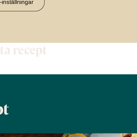
inställningar
tta recept
pt