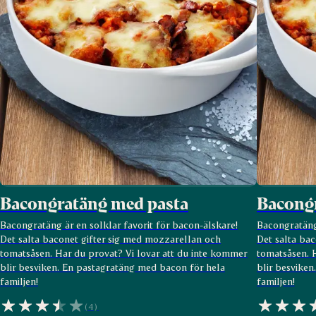
Bacongratäng med pasta
Bacong
Bacongratäng är en solklar favorit för bacon-älskare!
Bacongratäng 
Det salta baconet gifter sig med mozzarellan och
Det salta ba
tomatsåsen. Har du provat? Vi lovar att du inte kommer
tomatsåsen. 
blir besviken. En pastagratäng med bacon för hela
blir besvike
familjen!
familjen!
(4)