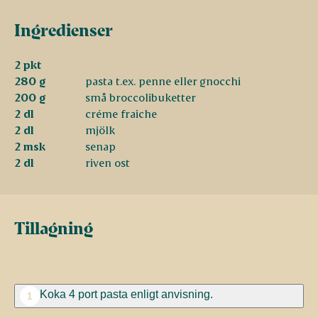
Ingredienser
2 pkt
280 g
pasta t.ex. penne eller gnocchi
200 g
små broccolibuketter
2 dl
créme fraiche
2 dl
mjölk
2 msk
senap
2 dl
riven ost
Tillagning
Koka 4 port pasta enligt anvisning.
1