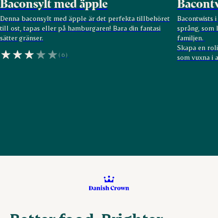
Baconsylt med äpple
Bacontw
Denna baconsylt med äpple är det perfekta tillbehöret
Bacontwists i
till ost, tapas eller på hamburgaren! Bara din fantasi
språng, som l
sätter gränser.
familjen.
Skapa en roli
(6)
som vuxna i 