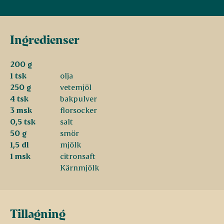
Ingredienser
200 g
1 tsk
olja
250 g
vetemjöl
4 tsk
bakpulver
3 msk
florsocker
0,5 tsk
salt
50 g
smör
1,5 dl
mjölk
1 msk
citronsaft
Kärnmjölk
Tillagning