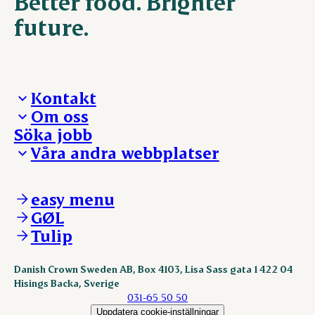
Better food. Brighter
future.
Kontakt
Om oss
Presskontakt – För dig som är journalist
Söka jobb
Reklamation
Vi tar ledningen
Våra andra webbplatser
Visselblåsning
Våra ställen
Danishcrownprofessional.com
DAT-Schaub.com
easy menu
ESS-FOOD.com
GØL
KLS.se
Tulip
nordicspoor.com
scanhide.dk
sokolow.pl
Danish Crown Sweden AB, Box 4103, Lisa Sass gata 1 422 04
Hisings Backa, Sverige
031-65 50 50
Uppdatera cookie-inställningar