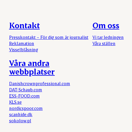
Kontakt
Om oss
Presskontakt – För dig som är journalist
Vi tar ledningen
Reklamation
Våra ställen
Visselblåsning
Våra andra
webbplatser
Danishcrownprofessional.com
DAT-Schaub.com
ESS-FOOD.com
KLS.se
nordicspoor.com
scanhide.dk
sokolow.pl