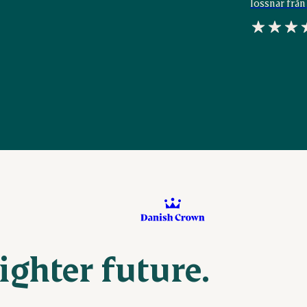
lossnar från 
ighter future.