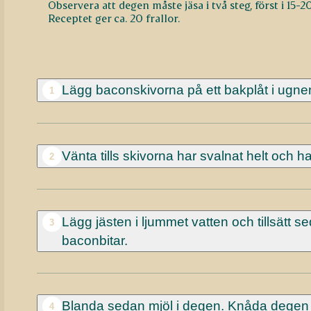
Observera att degen måste jäsa i två steg, först i 15-
Receptet ger ca. 20 frallor.
Lägg baconskivorna på ett bakplåt i ugnen
1
Vänta tills skivorna har svalnat helt och h
2
Lägg jästen i ljummet vatten och tillsätt 
3
baconbitar.
Blanda sedan mjöl i degen. Knåda degen i
4