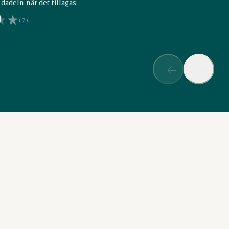
dadeln när det tillagas.
(7)