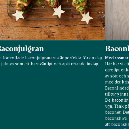
Baconjulgran
Baconl
 förtrollade baconjulgranarna är perfekta för en dag
Med rosmar
 julmys som ett barnvänligt och aptitretande inslag.
Här har vi et
otroligt enk
av sött och 
med det kris
Baconlindade
tilltugg inn
De baconlind
ugn. Tänk på
baconet. Det
baconskiva. 
att baconska