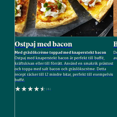
Ostpaj med bacon
Med gräslökcrème toppad med knaperstekt bacon
De
Ostpaj med knaperstekt bacon är perfekt till buffé,
av
kräftskivan eller till förrätt. Använd en smakrik prästost
och toppa med salt bacon och gräslökscrème. Detta
recept räcker till 12 mindre bitar, perfekt till exempelvis
buffé.
(8)