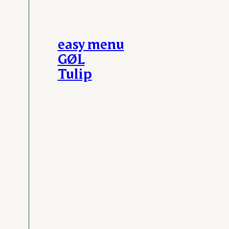
easy menu
GØL
Tulip