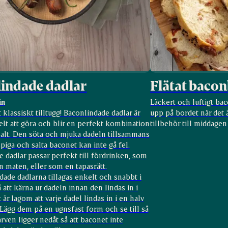
indade dadlar
Flätat baco
in
Läckert och luftigt ba
t klassiskt tilltugg! Baconlindade dadlar är
upp på bordet när det ä
elt att göra och blir en perfekt kombination
tillbehör till middagen
salt. Den söta och mjuka dadeln tillsammans
piga och salta baconet kan inte gå fel.
 dadlar passar perfekt till fördrinken, som
an maten, eller som en tapasrätt.
ade dadlarna tillagas enkelt och snabbt i
 att kärna ur dadeln innan den lindas in i
 är lagom att varje dadel lindas in i en halv
Lägg dem på en ugnsfast form och se till så
rven ligger nedåt så att baconet inte