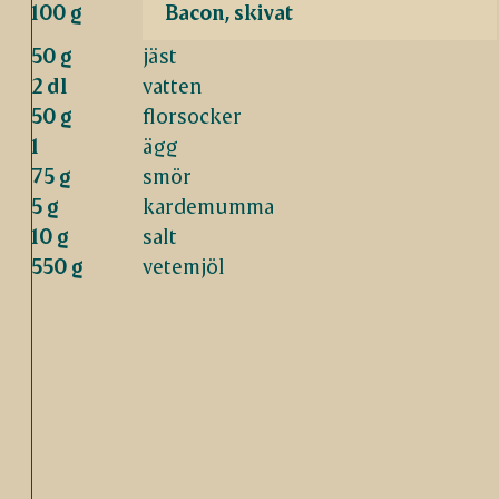
100 g
Bacon, skivat
50 g
jäst
2 dl
vatten
50 g
florsocker
1
ägg
75 g
smör
5 g
kardemumma
10 g
salt
550 g
vetemjöl