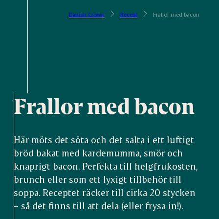
Danish Crown
Recept
Frallor med bacon
Frallor med bacon
Här möts det söta och det salta i ett luftigt
bröd bakat med kardemumma, smör och
knaprigt bacon. Perfekta till helgfrukosten,
brunch eller som ett lyxigt tillbehör till
soppa. Receptet räcker till cirka 20 stycken
– så det finns till att dela (eller frysa in!).