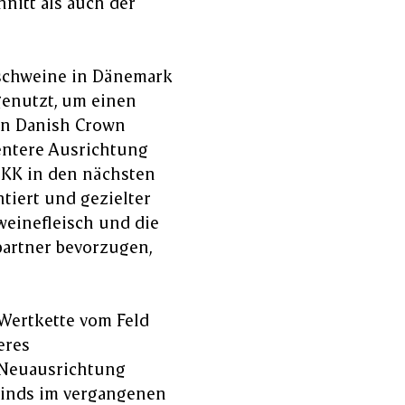
itt als auch der
tschweine in Dänemark
enutzt, um einen
on Danish Crown
ientere Ausrichtung
DKK in den nächsten
tiert und gezielter
weinefleisch und die
partner bevorzugen,
 Wertkette vom Feld
eres
 Neuausrichtung
winds im vergangenen