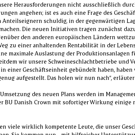
sere Herausforderungen nicht ausschließlich dur
rungen angehen; ist es auch eine Frage des Geschäf
 Anteilseignern schuldig, in der gegenwärtigen Lag
machen. Die neuen Initiativen tragen zunächst dazu 
enüber den anderen europäischen Ländern wettzum
Weg zu einer anhaltenden Rentabilität in der Leben
ine maximale Auslastung der Produktionsanlagen füh
Seitdem wir unsere Schweineschlachtbetriebe und V
 in einer Geschäftseinheit gebündelt haben, haben 
genug aufgestellt. Das holen wir nun nach“, erläutert
 Umsetzung des neuen Plans werden im Managemen
er BU Danish Crown mit sofortiger Wirkung einig
en viele wirklich kompetente Leute, die unser Gesc
en. Sie kommen nun - mit hilfreicher Unterstützun