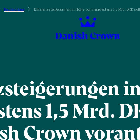
Nachrichten
Effizienzsteigerungen in Höhe von mindestens 1,5 Mrd. DKK sol
nzsteigerungen i
tens 1,5 Mrd. D
sh Crown voran