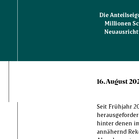
Die Anteilsei
Millionen Sc
Neuausricht
16. August 20
Seit Frühjahr 
herausgeforder
hinter denen i
annähernd Reko