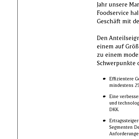
Jahr unsere Ma
Foodservice ha
Geschäft mit der
Den Anteilseig
einem auf Größ
zu einem moder
Schwerpunkte d
Effizientere 
mindestens 2
Eine verbesser
und technolog
DKK.
Ertragssteige
Segmenten Det
Anforderungen