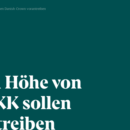
len Danish Crown vorantreiben
n Höhe von
KK sollen
treiben