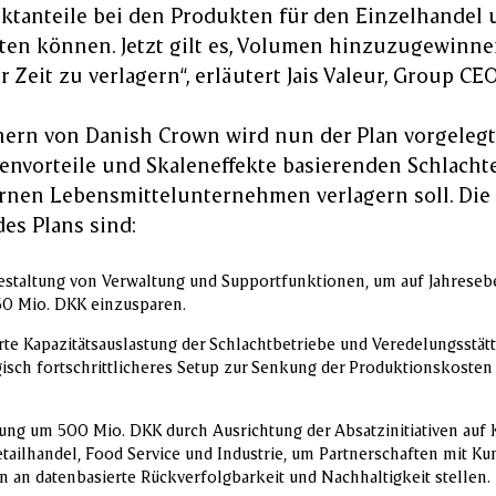
rktanteile bei den Produkten für den Einzelhandel 
lten können. Jetzt gilt es, Volumen hinzuzugewinn
 Zeit zu verlagern“, erläutert Jais Valeur, Group CE
nern von Danish Crown wird nun der Plan vorgelegt
envorteile und Skaleneffekte basierenden Schlach
nen Lebensmittelunternehmen verlagern soll. Die 
es Plans sind:
Gestaltung von Verwaltung und Supportfunktionen, um auf Jahrese
50 Mio. DKK einzusparen.
te Kapazitätsauslastung der Schlachtbetriebe und Veredelungsstätt
isch fortschrittlicheres Setup zur Senkung der Produktionskoste
rung um 500 Mio. DKK durch Ausrichtung der Absatzinitiativen auf
ailhandel, Food Service und Industrie, um Partnerschaften mit Ku
 an datenbasierte Rückverfolgbarkeit und Nachhaltigkeit stellen.