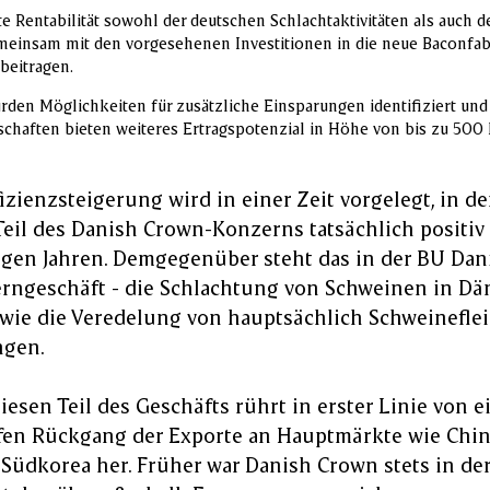
e Rentabilität sowohl der deutschen Schlachtaktivitäten als auch d
emeinsam mit den vorgesehenen Investitionen in die neue Baconfabr
 beitragen.
rden Möglichkeiten für zusätzliche Einsparungen identifiziert und
schaften bieten weiteres Ertragspotenzial in Höhe von bis zu 500 
izienzsteigerung wird in einer Zeit vorgelegt, in de
il des Danish Crown-Konzerns tatsächlich positiv 
nigen Jahren. Demgegenüber steht das in der BU Da
erngeschäft - die Schlachtung von Schweinen in D
wie die Veredelung von hauptsächlich Schweinefleis
ngen.
iesen Teil des Geschäfts rührt in erster Linie von
fen Rückgang der Exporte an Hauptmärkte wie China,
Südkorea her. Früher war Danish Crown stets in de