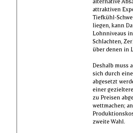
alternative Ab
attraktiven Ex
Tiefkühl-Schwe
liegen, kann D
Lohnniveaus in 
Schlachten, Ze
über denen in 
Deshalb muss a
sich durch eine
abgesetzt werde
einer gezielte
zu Preisen abg
wettmachen; an
Produktionskos
zweite Wahl.