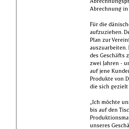
Abrechnungspre
Abrechnung in
Für die dänisc
aufzuziehen. D
Plan zur Verei
auszuarbeiten. 
des Geschäfts 
zwei Jahren - u
auf jene Kunde
Produkte von D
die sich geziel
„Ich möchte uns
bis auf den Tis
Produktionsma
unseres Geschä