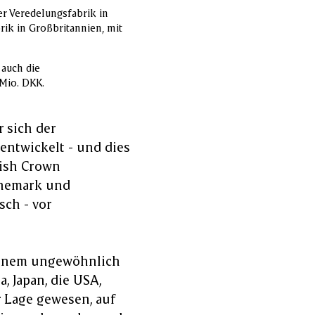
er Veredelungsfabrik in
ik in Großbritannien, mit
 auch die
Mio. DKK.
r sich der
entwickelt - und dies
nish Crown
änemark und
ch - vor
 einem ungewöhnlich
 Japan, die USA,
r Lage gewesen, auf