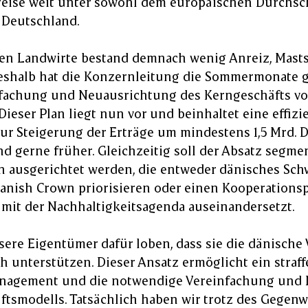
ise weit unter sowohl dem europäischen Durchschn
 Deutschland.
hen Landwirte bestand demnach wenig Anreiz, Mas
eshalb hat die Konzernleitung die Sommermonate g
nfachung und Neuausrichtung des Kerngeschäfts v
Dieser Plan liegt nun vor und beinhaltet eine effiz
zur Steigerung der Erträge um mindestens 1,5 Mrd. 
nd gerne früher. Gleichzeitig soll der Absatz segmen
n ausgerichtet werden, die entweder dänisches Sch
anish Crown priorisieren oder einen Kooperations
t mit der Nachhaltigkeitsagenda auseinandersetzt.
ere Eigentümer dafür loben, dass sie die dänische
ch unterstützen. Dieser Ansatz ermöglicht ein straff
nagement und die notwendige Vereinfachung und
ftsmodells. Tatsächlich haben wir trotz des Gegen