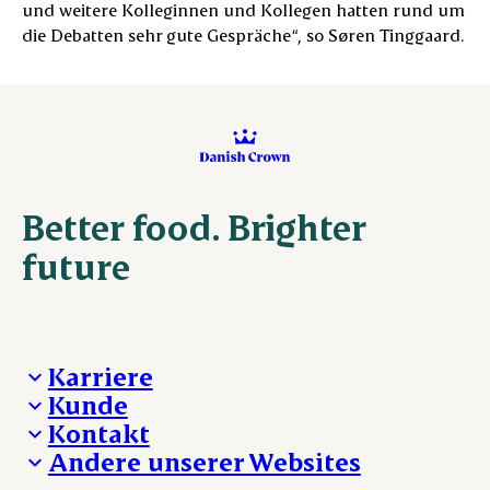
und weitere Kolleginnen und Kollegen hatten rund um
die Debatten sehr gute Gespräche“, so Søren Tinggaard.
Better food. Brighter
future
Karriere
Kunde
Deine Karriere bei Danish Crown
Kontakt
Aktuelle Jobangebote
Was wir anbieten
Andere unserer Websites
Danish Crown
Lebensmittelsicherheit
Aktuelles und Presse