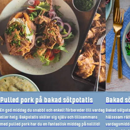
Pulled pork på bakad sötpotatis
Bakad sö
En god middag du snabbt och enkelt förbereder till vardag
Bakad sötpota
eller helg. Bakpotatis sköter sig själv och tillsammans
hälsosam rätt
med pulled pork har du en fantastisk middag på nolltid!
vardagsmidda