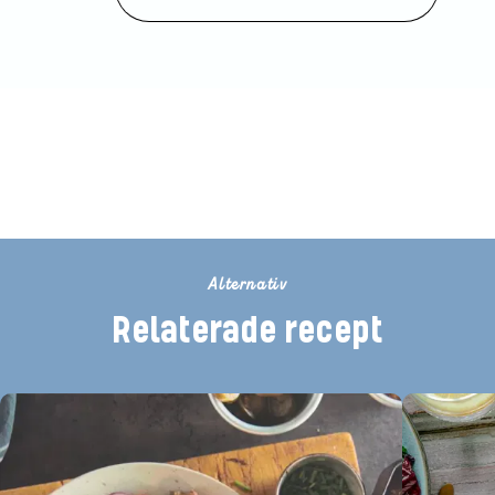
Bli den första att betygsätta detta
recept
Alternativ
Relaterade recept