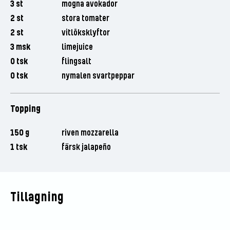
3 st
mogna avokador
2 st
stora tomater
2 st
vitlöksklyftor
3 msk
limejuice
0 tsk
flingsalt
0 tsk
nymalen svartpeppar
Topping
150 g
riven mozzarella
1 tsk
färsk jalapeño
Tillagning