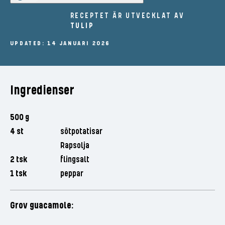
RECEPTET ÄR UTVECKLAT AV
TULIP
UPDATED: 14 JANUARI 2026
Ingredienser
500 g
4 st
sötpotatisar
Rapsolja
2 tsk
flingsalt
1 tsk
peppar
Grov guacamole: