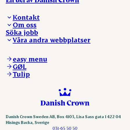
Kontakt
Om oss
Presskontakt – För dig som är journalist
Söka jobb
Reklamation
Vi tar ledningen
Våra andra webbplatser
Visselblåsning
Våra ställen
Danishcrownprofessional.com
DAT-Schaub.com
easy menu
ESS-FOOD.com
GØL
KLS.se
Tulip
nordicspoor.com
scanhide.dk
sokolow.pl
Danish Crown Sweden AB, Box 4103, Lisa Sass gata 1 422 04
Hisings Backa, Sverige
031-65 50 50