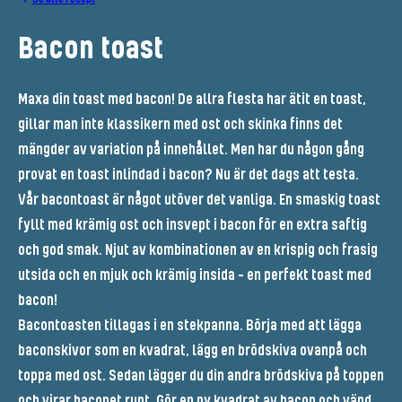
Bacon toast
Maxa din toast med bacon! De allra flesta har ätit en toast,
gillar man inte klassikern med ost och skinka finns det
mängder av variation på innehållet. Men har du någon gång
provat en toast inlindad i bacon? Nu är det dags att testa.
Vår bacontoast är något utöver det vanliga. En smaskig toast
fyllt med krämig ost och insvept i bacon för en extra saftig
och god smak. Njut av kombinationen av en krispig och frasig
utsida och en mjuk och krämig insida – en perfekt toast med
bacon!
Bacontoasten tillagas i en stekpanna. Börja med att lägga
baconskivor som en kvadrat, lägg en brödskiva ovanpå och
toppa med ost. Sedan lägger du din andra brödskiva på toppen
och virar baconet runt. Gör en ny kvadrat av bacon och vänd