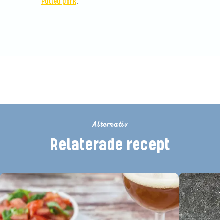
Pulled pork
.
Betygsätt detta recept
Alternativ
Relaterade recept