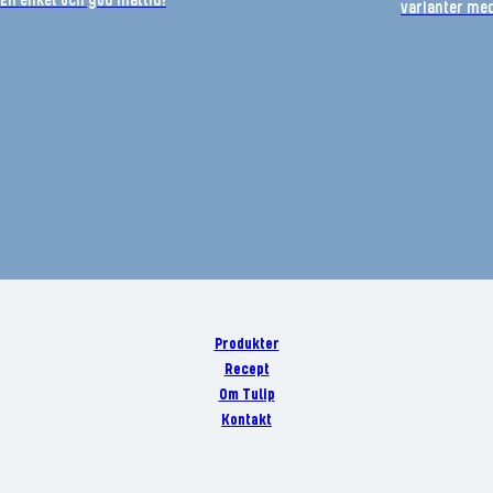
En enkel och god måltid!
varianter med
Produkter
Recept
Om Tulip
Kontakt