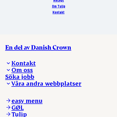
Recept
Om Tulip
Kontakt
En del av Danish Crown
Kontakt
Om oss
Presskontakt – För dig som är journalist
Söka jobb
Reklamation
Vi tar ledningen
Våra andra webbplatser
Visselblåsning
Våra ställen
Danishcrownprofessional.com
DAT-Schaub.com
easy menu
ESS-FOOD.com
GØL
KLS.se
Tulip
nordicspoor.com