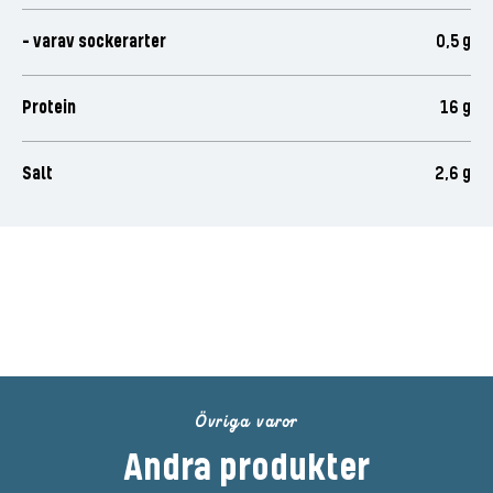
- varav sockerarter
0,5 g
Protein
16 g
Salt
2,6 g
Bli den första att betygsätta
denna produkt
Övriga varor
Andra produkter