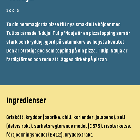
100 G
Ta din hemmagjorda pizza till nya smakfulla höjder med
Tulips tärnade 'Nduja! Tulip 'Nduja är en pizzatopping som är
stark och kryddig, gjord på salamikorv av högsta kvalitet.
Den är otroligt god som topping på din pizza. Tulip 'Nduja är
färdigtärnad och redo att läggas dirket på pizzan.
Ingredienser
Griskött, kryddor (paprika, chili, koriander, jalapeno), salt
(delvis rökt), surhetsreglerande medel (E 575), risstärkelse,
förtjockningsmedel (E 412), kryddextrakt,