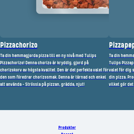
Pizzachorizo
Pizzape
Ta din hemmagjorda pizza till en ny nivå med Tulips
Ta din hemmag
Pizzachorizo! Denna chorizo är kryddig, gjord på
Tulips Pizzap
chorizokorv av högsta kvalitet. Den är det perfekta valet för
valet för dig 
den som föredrar chorizosmak. Denna är tärnad och enkel
din pizza. Pro
att använda - Strössla på pizzan, grädda, njut!
vilket gör det
Produkter