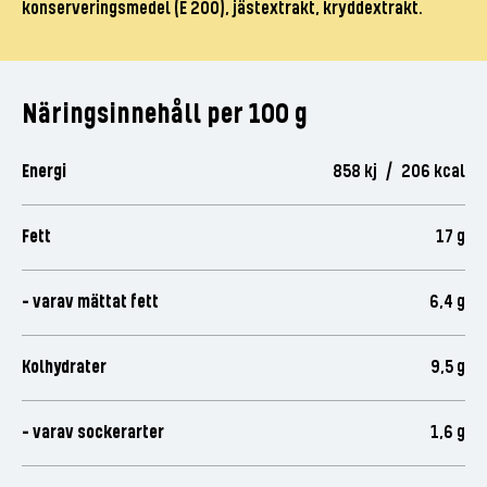
konserveringsmedel (E 200), jästextrakt, kryddextrakt.
Näringsinnehåll per 100 g
Energi
858 kj / 206 kcal
Fett
17 g
- varav mättat fett
6,4 g
Kolhydrater
9,5 g
- varav sockerarter
1,6 g