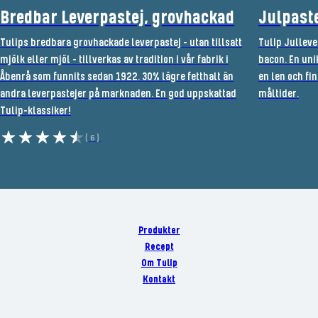
Bredbar Leverpastej, grovhackad
Julpast
Tulips bredbara grovhackade leverpastej – utan tillsatt
Tulip Julleve
mjölk eller mjöl – tillverkas av tradition i vår fabrik i
bacon. En uni
Åbenrå som funnits sedan 1922. 30% lägre fetthalt än
en len och fi
andra leverpastejer på marknaden. En god uppskattad
måltider.
Tulip-klassiker!
(6)
Produkter
Recept
Om Tulip
Kontakt