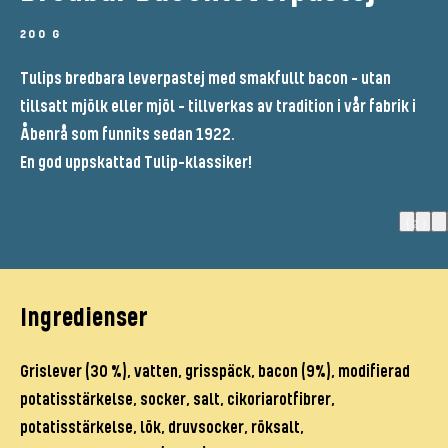
200 G
Tulips bredbara leverpastej med smakfullt bacon - utan
tillsatt mjölk eller mjöl - tillverkas av tradition i vår fabrik i
Åbenrå som funnits sedan 1922.
En god uppskattad Tulip-klassiker!
(2)
Ingredienser
Grislever (30 %), vatten, grisspäck, bacon (9%), modifierad
potatisstärkelse, socker, salt, cikoriarotfibrer,
potatisstärkelse, lök, druvsocker, röksalt,