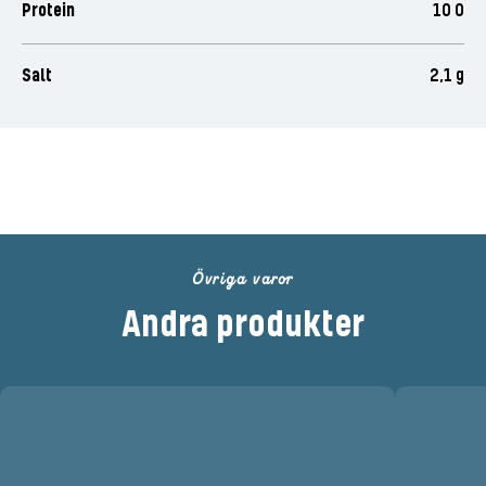
Protein
10 0
Salt
2,1 g
Betygsätt denna produkt
Övriga varor
Andra produkter