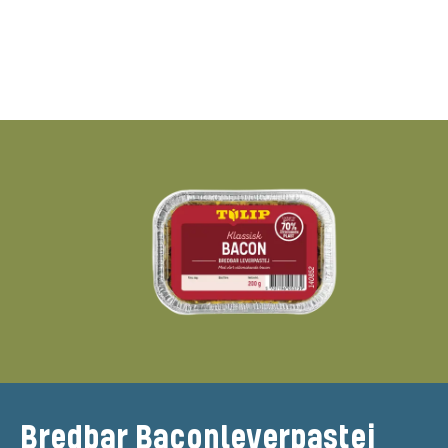
Bredbar Baconleverpastej