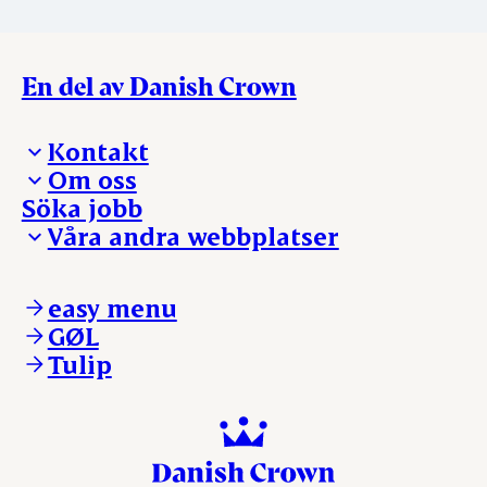
En del av Danish Crown
Kontakt
Om oss
Presskontakt – För dig som är journalist
Söka jobb
Reklamation
Vi tar ledningen
Våra andra webbplatser
Visselblåsning
Våra ställen
Danishcrownprofessional.com
DAT-Schaub.com
easy menu
ESS-FOOD.com
GØL
KLS.se
Tulip
nordicspoor.com
scanhide.dk
sokolow.pl