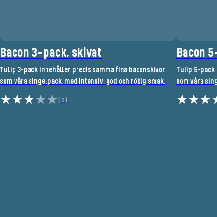
Bacon 3-pack, skivat
Bacon 5-
Tulip 3-pack innehåller precis samma fina baconskivor
Tulip 5-pack 
som våra singelpack, med intensiv, god och rökig smak.
som våra sing
(2)