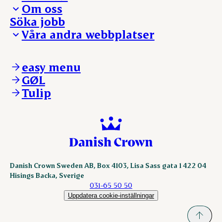
Om oss
Presskontakt – För dig som är journalist
Söka jobb
Reklamation
Vi tar ledningen
Våra andra webbplatser
Visselblåsning
Våra ställen
Danishcrownprofessional.com
DAT-Schaub.com
easy menu
ESS-FOOD.com
GØL
KLS.se
Tulip
nordicspoor.com
scanhide.dk
sokolow.pl
Danish Crown Sweden AB, Box 4103, Lisa Sass gata 1 422 04
Hisings Backa, Sverige
031-65 50 50
Uppdatera cookie-inställningar