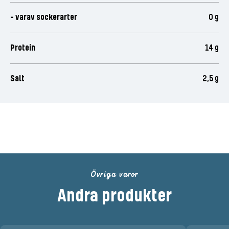
- varav sockerarter
0 g
Protein
14 g
Salt
2,5 g
Betygsätt denna produkt
Övriga varor
Andra produkter