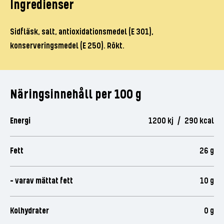
Ingredienser
Sidfläsk, salt, antioxidationsmedel (E 301),
konserveringsmedel (E 250). Rökt.
Näringsinnehåll per 100 g
Energi
1200 kj / 290 kcal
Fett
26 g
- varav mättat fett
10 g
Kolhydrater
0 g