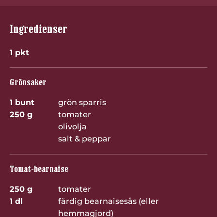
Ingredienser
1 pkt
Grönsaker
1 bunt
grön sparris
250 g
tomater
olivolja
salt & peppar
Tomat-bearnaise
250 g
tomater
1 dl
färdig bearnaisesås (eller
hemmagjord)