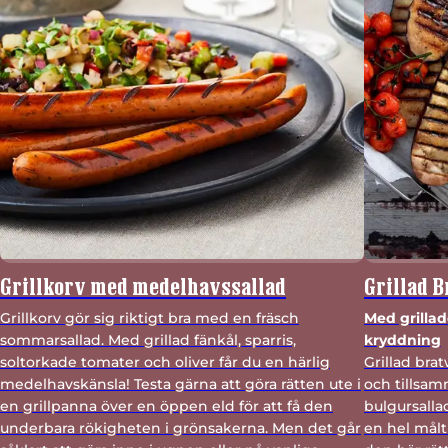
Grillkorv med medelhavssallad
Grillad 
Grillkorv gör sig riktigt bra med en fräsch
Med grillad
sommarsallad. Med grillad fänkål, sparris,
kryddning
soltorkade tomater och oliver får du en härlig
Grillad bra
medelhavskänsla! Testa gärna att göra rätten ute i
och tillsam
en grillpanna över en öppen eld för att få den
bulgursall
underbara rökigheten i grönsakerna. Men det går
en hel målt