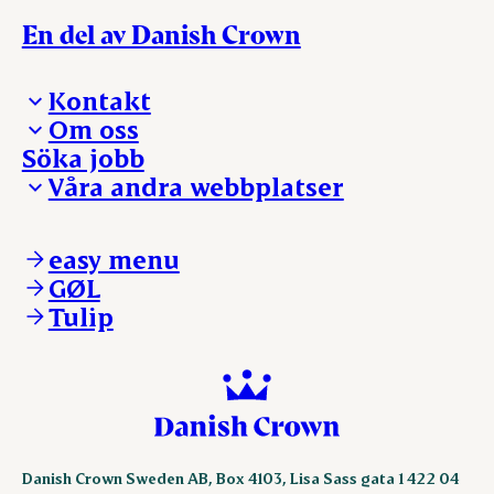
En del av Danish Crown
Kontakt
Om oss
Presskontakt – För dig som är journalist
Söka jobb
Reklamation
Vi tar ledningen
Våra andra webbplatser
Visselblåsning
Våra ställen
Danishcrownprofessional.com
DAT-Schaub.com
easy menu
ESS-FOOD.com
GØL
KLS.se
Tulip
nordicspoor.com
scanhide.dk
sokolow.pl
Danish Crown Sweden AB, Box 4103, Lisa Sass gata 1 422 04