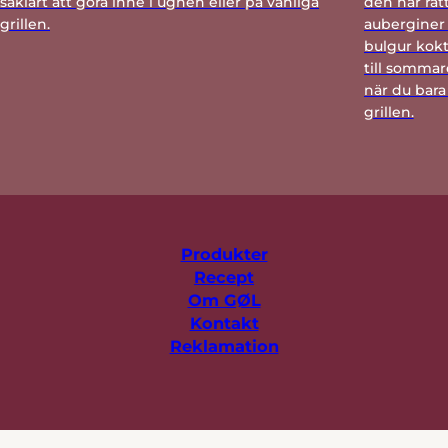
såklart att göra inne i ugnen eller på vanliga
den här rät
grillen.
auberginer 
bulgur kok
till sommar
när du bara 
grillen.
Produkter
Recept
Om GØL
Kontakt
Reklamation