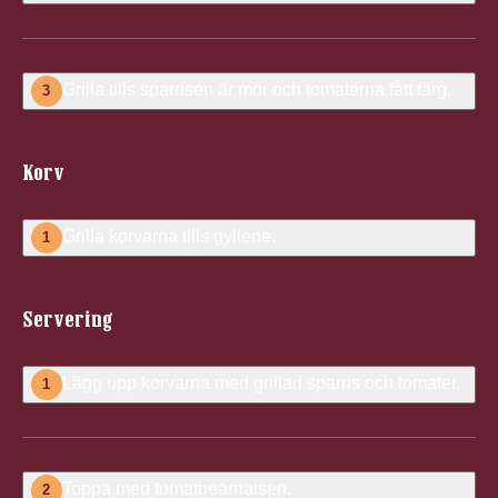
Grilla tills sparrisen är mör och tomaterna fått färg.
3
Korv
Grilla korvarna tills gyllene.
1
Servering
Lägg upp korvarna med grillad sparris och tomater.
1
Toppa med tomatbearnaisen.
2