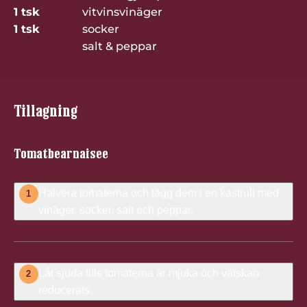
1 tsk
vitvinsvinäger
1 tsk
socker
salt & peppar
Tillagning
Tomatbearnaisee
Halvera tomaterna och lägg dem i en kastrull med
1
vinäger, socker, salt och peppar.
Låt sjuda tills tomaterna är mjuka och vätskan
2
reducerats.