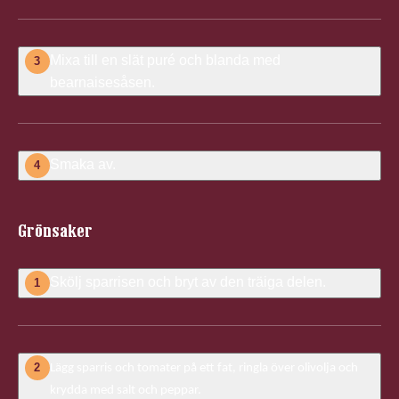
Mixa till en slät puré och blanda med
3
bearnaisesåsen.
Smaka av.
4
Grönsaker
Skölj sparrisen och bryt av den träiga delen.
1
2
Lägg sparris och tomater på ett fat, ringla över olivolja och
krydda med salt och peppar.