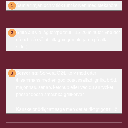
Samla timjan och vitlök runt korven med steksnöre.
1
Grilla allt vid låg temperatur i 15-20 minuter, vrid det
2
då och då (så att tillagningen blir jämn på alla
sidor).
Servering:
Servera GØL korv med örter
3
tillsammans med en god potatissallad, grillat bröd,
majonnäs, senap, ketchup eller vad du än tycker
passar dessa smakrika grillkorvar.
Kanske onödigt att säga men det är riktigt gott till öl.