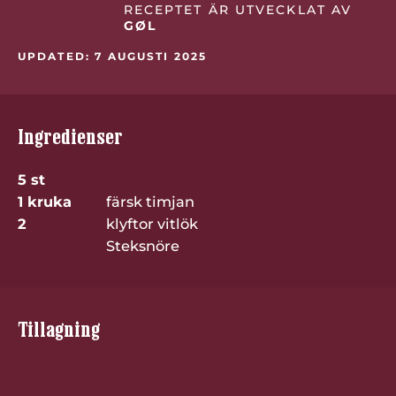
RECEPTET ÄR UTVECKLAT AV
GØL
UPDATED: 7 AUGUSTI 2025
Ingredienser
5 st
1 kruka
färsk timjan
2
klyftor vitlök
Steksnöre
Tillagning