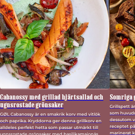
Cabanossy med grillad hjärtsallad och
Somriga 
ugnsrostade grönsaker
Grillspett ä
som huvudrä
GØL Cabanossy är en smakrik korv med vitlök
dessutom va
och paprika. Kryddorna ger denna grillkorv en
receptet på
alldeles perfekt hetta som passar utmärkt till
marinerat k
ugnsrostade grönsaker med basilikamajonäs.