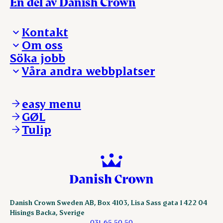
En del av Danish Crown
Kontakt
Om oss
Presskontakt – För dig som är journalist
Söka jobb
Reklamation
Vi tar ledningen
Våra andra webbplatser
Visselblåsning
Våra ställen
Danishcrownprofessional.com
DAT-Schaub.com
easy menu
ESS-FOOD.com
GØL
KLS.se
Tulip
nordicspoor.com
scanhide.dk
sokolow.pl
Danish Crown Sweden AB, Box 4103, Lisa Sass gata 1 422 04
Hisings Backa, Sverige
031-65 50 50