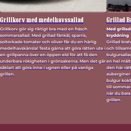
Grillkorv med medelhavssallad
Grillad 
Grillkorv gör sig riktigt bra med en fräsch
Med grillad
sommarsallad. Med grillad fänkål, sparris,
kryddning
soltorkade tomater och oliver får du en härlig
Grillad bra
medelhavskänsla! Testa gärna att göra rätten ute i
och tillsam
en grillpanna över en öppen eld för att få den
bulgursall
underbara rökigheten i grönsakerna. Men det går
en hel målt
såklart att göra inne i ugnen eller på vanliga
den här rät
grillen.
auberginer 
bulgur kok
till sommar
när du bara 
grillen.