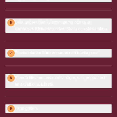
Dela under tiden kvisttomaterna och ta ut
6
kärnhuset. Klyfta dessa fint. Skala och skiva löken.
Plocka bladen från oreganon och hacka grovt.
7
Blanda tillsammans med vinäger, salt, peppar och
8
en skvätt olja. Låt stå.
Tänd grillen.
9