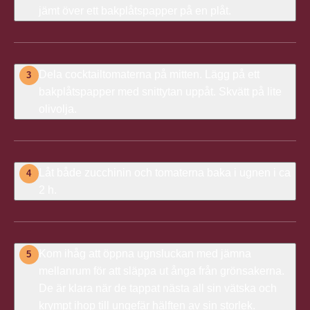
jämt över ett bakplåtspapper på en plåt.
Dela cocktailtomaterna på mitten. Lägg på ett
3
bakplåtspapper med snittytan uppåt. Skvätt på lite
olivolja.
Låt både zucchinin och tomaterna baka i ugnen i ca
4
2 h.
Kom ihåg att öppna ugnsluckan med jämna
5
mellanrum för att släppa ut ånga från grönsakerna.
De är klara när de tappat nästa all sin vätska och
krympt ihop till ungefär hälften av sin storlek.