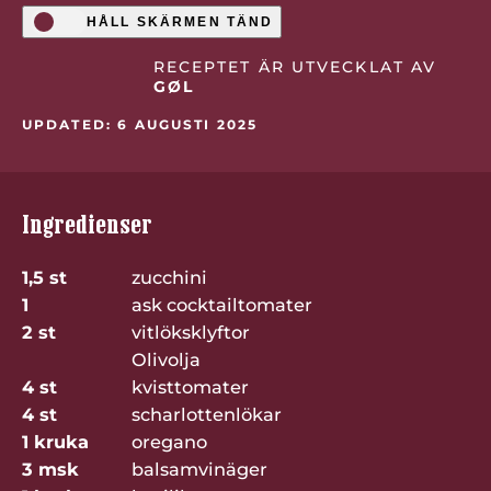
HÅLL SKÄRMEN TÄND
RECEPTET ÄR UTVECKLAT AV
GØL
UPDATED: 6 AUGUSTI 2025
Ingredienser
1,5 st
zucchini
1
ask cocktailtomater
2 st
vitlöksklyftor
Olivolja
4 st
kvisttomater
4 st
scharlottenlökar
1 kruka
oregano
3 msk
balsamvinäger