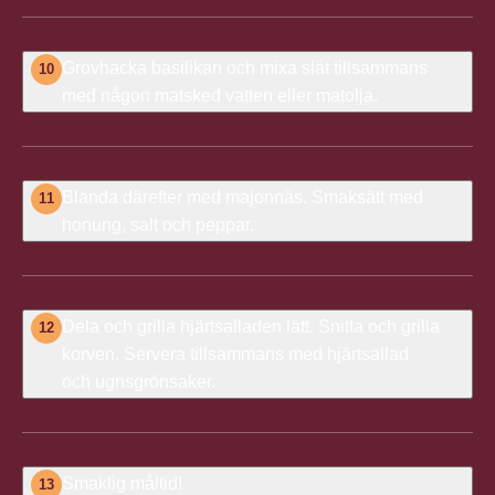
Grovhacka basilikan och mixa slät tillsammans
10
med någon matsked vatten eller matolja.
Blanda därefter med majonnäs. Smaksätt med
11
honung, salt och peppar.
Dela och grilla hjärtsalladen lätt. Snitta och grilla
12
korven. Servera tillsammans med hjärtsallad
och ugnsgrönsaker.
Smaklig måltid!
13