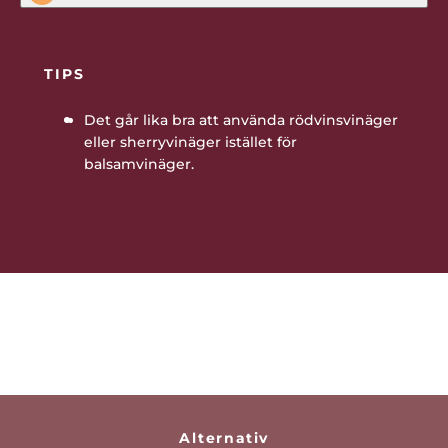
TIPS
Det går lika bra att använda rödvinsvinäger
eller sherryvinäger istället för
balsamvinäger.
Bli den första att betygsätta detta
recept
Alternativ