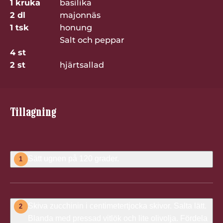
1 kruka
basilika
2 dl
majonnäs
1 tsk
honung
Salt och peppar
4 st
2 st
hjärtsallad
Tillagning
Sätt ugnen på 120 grader.
1
Skiva zucchinin i centimetertjocka skivor. Salta lätt.
2
Blanda med pressad vitlök och lite olivolja. Fördela