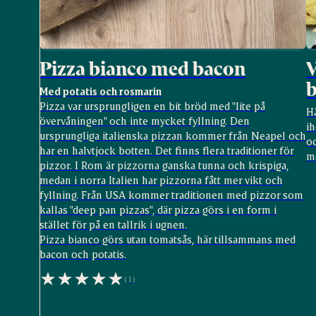
Pizza bianco med bacon
V
b
Med potatis och rosmarin
Pizza var ursprungligen en bit bröd med "lite på
Hä
övervåningen" och inte mycket fyllning. Den
i
ursprungliga italienska pizzan kommer från Neapel och
oc
har en halvtjock botten. Det finns flera traditioner för
m
pizzor. I Rom är pizzorna ganska tunna och krispiga,
medan i norra Italien har pizzorna fått mer vikt och
fyllning. Från USA kommer traditionen med pizzor som
kallas "deep pan pizzas", där pizza görs i en form i
stället för på en tallrik i ugnen.
Pizza bianco görs utan tomatsås, här tillsammans med
bacon och potatis.
(1)