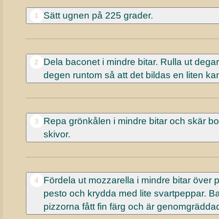
Sätt ugnen på 225 grader.
1
Dela baconet i mindre bitar. Rulla ut dega
2
degen runtom så att det bildas en liten kan
Repa grönkålen i mindre bitar och skär bor
3
skivor.
Fördela ut mozzarella i mindre bitar över
4
pesto och krydda med lite svartpeppar. Bak
pizzorna fått fin färg och är genomgrädda