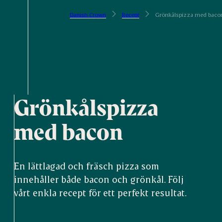
Danish Crown
Recept
Grönkålspizza med baco
Grönkålspizza
med bacon
En lättlagad och fräsch pizza som
innehåller både bacon och grönkål. Följ
vårt enkla recept för ett perfekt resultat.