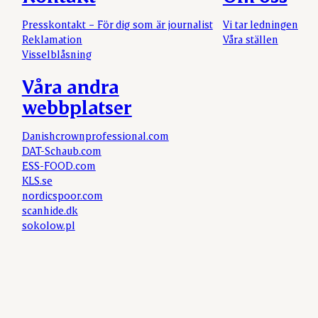
Presskontakt – För dig som är journalist
Vi tar ledningen
Reklamation
Våra ställen
Visselblåsning
Våra andra
webbplatser
Danishcrownprofessional.com
DAT-Schaub.com
ESS-FOOD.com
KLS.se
nordicspoor.com
scanhide.dk
sokolow.pl