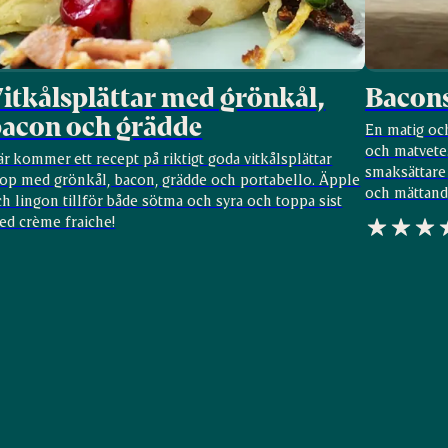
itkålsplättar med grönkål,
Bacons
acon och grädde
En matig oc
och matvete.
r kommer ett recept på riktigt goda vitkålsplättar
smaksättare 
hop med grönkål, bacon, grädde och portabello. Äpple
och mättand
h lingon tillför både sötma och syra och toppa sist
ed crème fraiche!