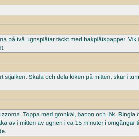
rna på två ugnsplåtar täckt med bakplåtspapper. Vik 
t.
t stjälken. Skala och dela löken på mitten, skär i tu
 pizzorna. Toppa med grönkål, bacon och lök. Ringla 
a av i mitten av ugnen i ca 15 minuter i omgångar ti
de.