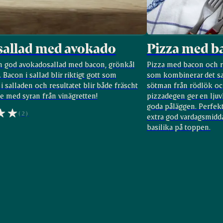
allad med avokado
Pizza med b
h god avokadosallad med bacon, grönkål
Pizza med bacon och r
 Bacon i sallad blir riktigt gott som
som kombinerar det sa
i salladen och resultatet blir både fräscht
sötman från rödlök oc
e med syran från vinägretten!
pizzadegen ger en ljuv
goda påläggen. Perfekt
(2)
extra god vardagsmidd
basilika på toppen.