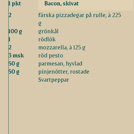
1 pkt
Bacon, skivat
2
färska pizzadegar på rulle, à 225
g
100 g
grönkål
1
rödlök
2
mozzarella, à 125 g
3 msk
röd pesto
50 g
parmesan, hyvlad
50 g
pinjenötter, rostade
Svartpeppar