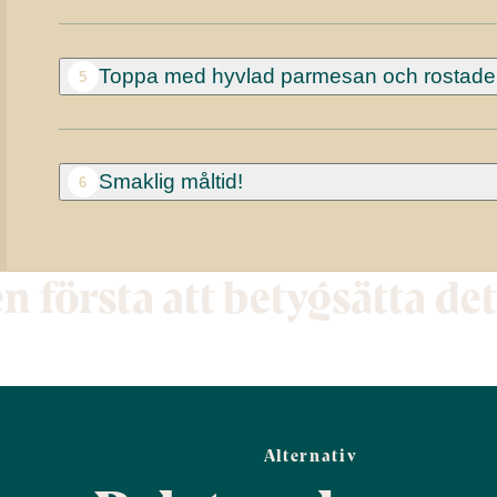
Toppa med hyvlad parmesan och rostade p
5
Smaklig måltid!
6
en första att betygsätta de
Alternativ