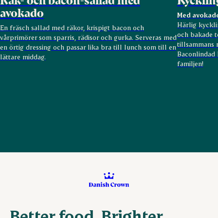
avokado
Med avokado
Härlig kyckl
En fräsch sallad med räkor, krispigt bacon och
och bakade to
vårprimörer som sparris, rädisor och gurka. Serveras med
tillsammans m
en örtig dressing och passar lika bra till lunch som till en
Baconlindad 
lättare middag.
familjen!
Better food. Brighter