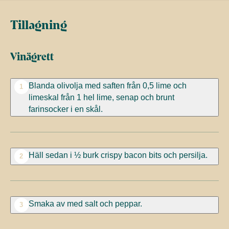
Tillagning
Vinägrett
Blanda olivolja med saften från 0,5 lime och
1
limeskal från 1 hel lime, senap och brunt
farinsocker i en skål.
Häll sedan i ½ burk crispy bacon bits och persilja.
2
Smaka av med salt och peppar.
3