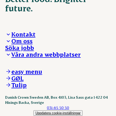
future.
Kontakt
Om oss
Presskontakt – För dig som är journalist
Söka jobb
Reklamation
Vi tar ledningen
Våra andra webbplatser
Visselblåsning
Våra ställen
Danishcrownprofessional.com
DAT-Schaub.com
easy menu
ESS-FOOD.com
GØL
KLS.se
Tulip
nordicspoor.com
scanhide.dk
sokolow.pl
Danish Crown Sweden AB, Box 4103, Lisa Sass gata 1 422 04
Hisings Backa, Sverige
031-65 50 50
Uppdatera cookie-inställningar