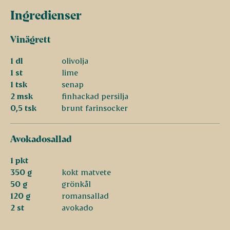
Ingredienser
Vinägrett
1 dl
olivolja
1 st
lime
1 tsk
senap
2 msk
finhackad persilja
0,5 tsk
brunt farinsocker
Avokadosallad
1 pkt
350 g
kokt matvete
50 g
grönkål
120 g
romansallad
2 st
avokado