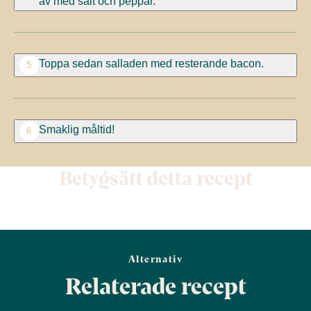
av med salt och peppar.
Toppa sedan salladen med resterande bacon.
5
Smaklig måltid!
6
Betygsätt detta recept
Alternativ
Relaterade recept