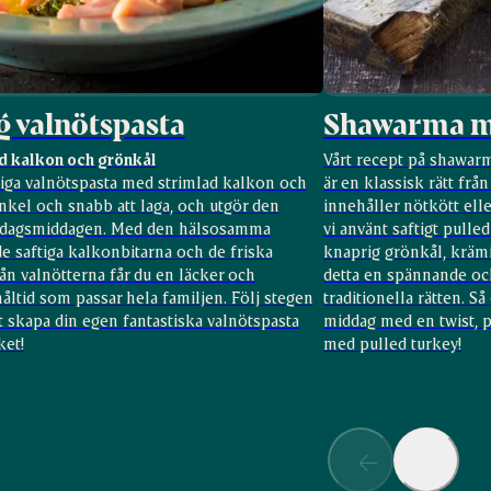
 valnötspasta
Shawarma me
d kalkon och grönkål
Vårt recept på shawar
ga valnötspasta med strimlad kalkon och
är en klassisk rätt fr
nkel och snabb att laga, och utgör den
innehåller nötkött elle
rdagsmiddagen. Med den hälsosamma
vi använt saftigt pull
e saftiga kalkonbitarna och de friska
knaprig grönkål, krämi
n valnötterna får du en läcker och
detta en spännande oc
åltid som passar hela familjen. Följ stegen
traditionella rätten. S
t skapa din egen fantastiska valnötspasta
middag med en twist, 
et!
med pulled turkey!