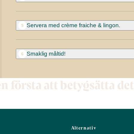
Servera med crème fraiche & lingon.
5
Smaklig måltid!
6
en första att betygsätta de
Alternativ