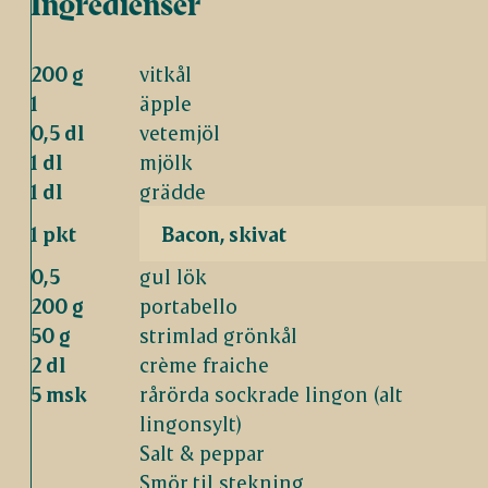
Ingredienser
200 g
vitkål
1
äpple
0,5 dl
vetemjöl
1 dl
mjölk
1 dl
grädde
1 pkt
Bacon, skivat
0,5
gul lök
200 g
portabello
50 g
strimlad grönkål
2 dl
crème fraiche
5 msk
rårörda sockrade lingon (alt
lingonsylt)
Salt & peppar
Smör til stekning