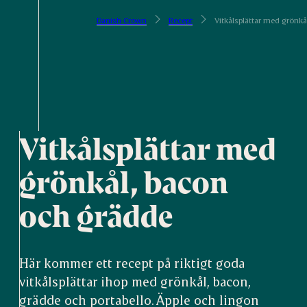
Danish Crown
Recept
Vitkålsplättar med grönk
Vitkålsplättar med
grönkål, bacon
och grädde
Här kommer ett recept på riktigt goda
vitkålsplättar ihop med grönkål, bacon,
grädde och portabello. Äpple och lingon