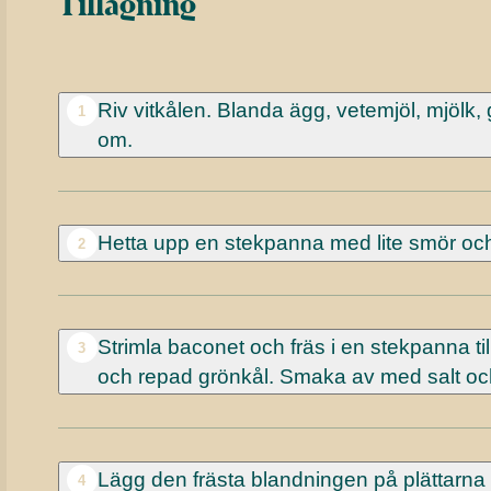
Tillagning
Riv vitkålen. Blanda ägg, vetemjöl, mjölk, 
1
om.
Hetta upp en stekpanna med lite smör och 
2
Strimla baconet och fräs i en stekpanna ti
3
och repad grönkål. Smaka av med salt oc
Lägg den frästa blandningen på plättarn
4