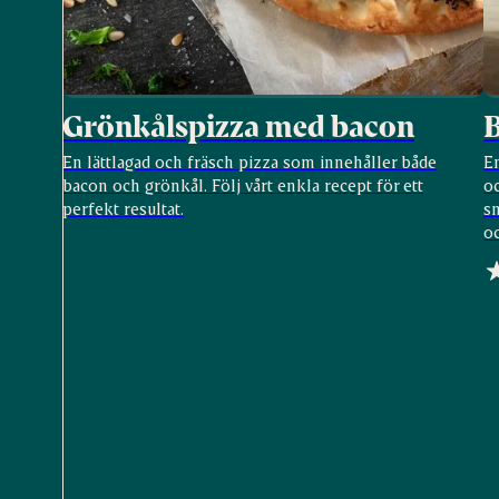
Grönkålspizza med bacon
En lättlagad och fräsch pizza som innehåller både
E
bacon och grönkål. Följ vårt enkla recept för ett
oc
perfekt resultat.
sm
o