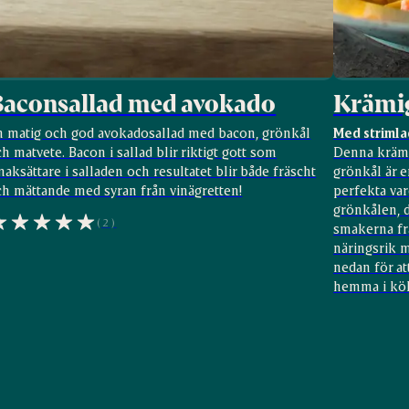
Baconsallad med avokado
Krämig
n matig och god avokadosallad med bacon, grönkål
Med strimla
h matvete. Bacon i sallad blir riktigt gott som
Denna krämi
aksättare i salladen och resultatet blir både fräscht
grönkål är e
ch mättande med syran från vinägretten!
perfekta va
grönkålen, d
(2)
smakerna frå
näringsrik m
nedan för at
hemma i kök