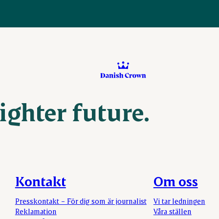
ighter future.
Kontakt
Om oss
Presskontakt – För dig som är journalist
Vi tar ledningen
Reklamation
Våra ställen