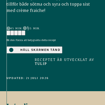
tillför både sötma och syra och toppa sist
med crème fraiche!
45 MIN.
15 MIN.
Bli den första att betygsätta detta recept
HÅLL SKÄRMEN TÄND
RECEPTET ÄR UTVECKLAT AV
TULIP
UPDATED: 21 JULI 2026