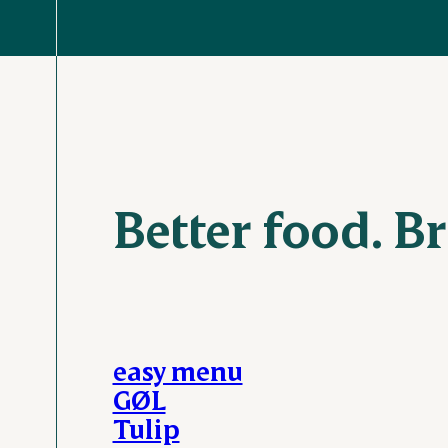
Better food. Br
easy menu
GØL
Tulip