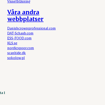
Visselblåsning
Våra andra
webbplatser
Danishcrownprofessional.com
DAT-Schaub.com
ESS-FOOD.com
KLS.se
nordicspoor.com
scanhide.dk
sokolow.pl
ta 1