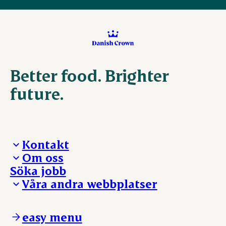
Better food. Brighter
future.
Kontakt
Om oss
Presskontakt – För dig som är journalist
Söka jobb
Reklamation
Vi tar ledningen
Våra andra webbplatser
Visselblåsning
Våra ställen
Danishcrownprofessional.com
DAT-Schaub.com
easy menu
ESS-FOOD.com