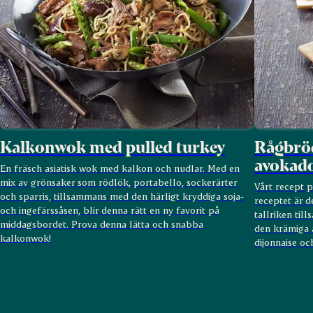
Kalkonwok med pulled turkey
Rågbröd
avokad
En fräsch asiatisk wok med kalkon och nudlar. Med en
mix av grönsaker som rödlök, portabello, sockerärter
Vårt recept p
och sparris, tillsammans med den härligt kryddiga soja-
receptet är 
och ingefärssåsen, blir denna rätt en ny favorit på
tallriken ti
middagsbordet. Prova denna lätta och snabba
den krämiga
kalkonwok!
dijonnaise oc