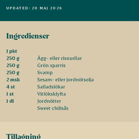
UPDATED: 20 MAJ 2026
Ingredienser
1 pkt
250 g
Ägg- eller risnudlar
250 g
Grön sparris
250 g
Svamp
2 msk
Sesam- eller jordnötsolja
4 st
Salladslökar
1 st
Vitlöksklyfta
1 dl
Jordnötter
Sweet chilisås
Tillagning