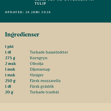
TULIP
UPDATED: 26 JUNI 2026
Ingredienser
1 pkt
1 dl
Torkade hasselnötter
275 g
Korngryn
2 msk
Olivolja
1 msk
Dijonsenap
1 msk
Vinäger
250 g
Färsk mozzarella
1 dl
Färsk gräslök
20 g
Torkade tranbär