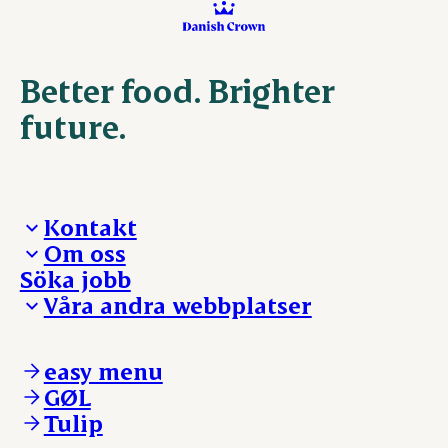
Better food. Brighter
future.
Kontakt
Om oss
Presskontakt – För dig som är journalist
Söka jobb
Reklamation
Vi tar ledningen
Våra andra webbplatser
Visselblåsning
Våra ställen
Danishcrownprofessional.com
DAT-Schaub.com
easy menu
ESS-FOOD.com
GØL
KLS.se
Tulip
nordicspoor.com
scanhide.dk