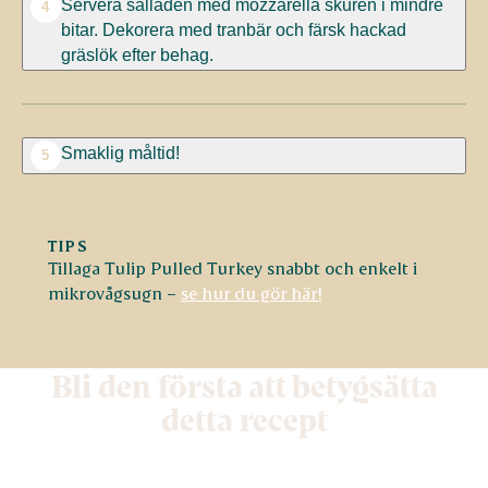
Servera salladen med mozzarella skuren i mindre
4
bitar. Dekorera med tranbär och färsk hackad
gräslök efter behag.
Smaklig måltid!
5
TIPS
Tillaga Tulip Pulled Turkey snabbt och enkelt i
mikrovågsugn –
se hur du gör här!
Bli den första att betygsätta
detta recept