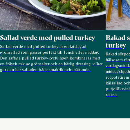
Sallad verde med pulled turkey
Bakad s
turkey
Sallad verde med pulled turkey är en lättlagad
grönsallad som passar perfekt till lunch eller middag.
Bakad sötpot
Den saftiga pulled turkey-kycklingen kombineras med
hälsosam rät
en fräsch mix av grönsaker och en härlig dressing, vilket
vardagsmidda
gör den här salladen både smakrik och mättande.
middagsbjudn
sötpotatisens
kålsallad och
purjolöksvinä
rätten.