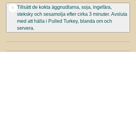
Tillsätt de kokta äggnudlarna, soja, ingefära,
4
steksky och sesamolja efter cirka 3 minuter. Avsluta
med att hälla i Pulled Turkey, blanda om och
servera.
Smaklig måltid!
5
TIPS
Se vår guide och spara tid –
tillaga Tulip Pulled Turkey i
mikrovågsugn
!
Bli den första att betygsätta
detta recept