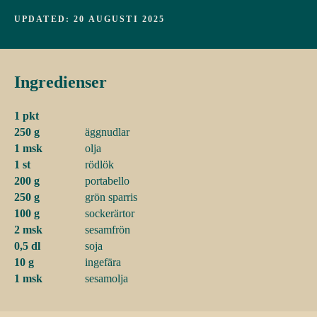
UPDATED: 20 AUGUSTI 2025
Ingredienser
1 pkt
250 g
äggnudlar
1 msk
olja
1 st
rödlök
200 g
portabello
250 g
grön sparris
100 g
sockerärtor
2 msk
sesamfrön
0,5 dl
soja
10 g
ingefära
1 msk
sesamolja