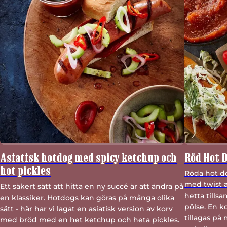
Asiatisk hotdog med spicy ketchup och
Röd Hot D
hot pickles
Röda hot do
med twist a
Ett säkert sätt att hitta en ny succé är att ändra på
hetta till
en klassiker. Hotdogs kan göras på många olika
pölse. En k
sätt - här har vi lagat en asiatisk version av korv
tillagas på 
med bröd med en het ketchup och heta pickles.