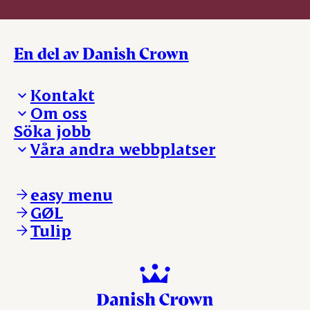
En del av Danish Crown
Kontakt
Om oss
Presskontakt – För dig som är journalist
Söka jobb
Reklamation
Vi tar ledningen
Våra andra webbplatser
Visselblåsning
Våra ställen
Danishcrownprofessional.com
DAT-Schaub.com
easy menu
ESS-FOOD.com
GØL
KLS.se
Tulip
nordicspoor.com
scanhide.dk
sokolow.pl