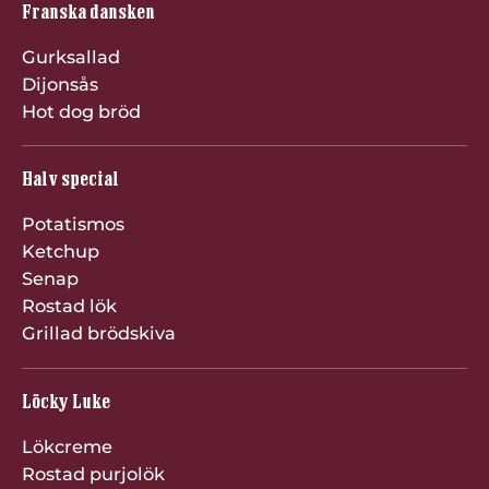
Franska dansken
Gurksallad
Dijonsås
Hot dog bröd
Halv special
Potatismos
Ketchup
Senap
Rostad lök
Grillad brödskiva
Löcky Luke
Lökcreme
Rostad purjolök