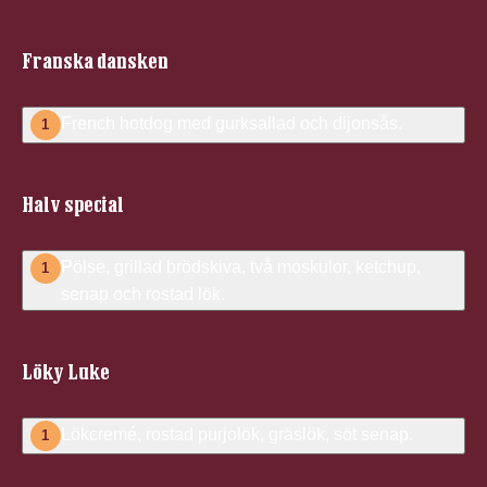
Franska dansken
French hotdog med gurksallad och dijonsås.
1
Halv special
Pölse, grillad brödskiva, två moskulor, ketchup,
1
senap och rostad lök.
Löky Luke
Lökcremé, rostad purjolök, gräslök, söt senap.
1