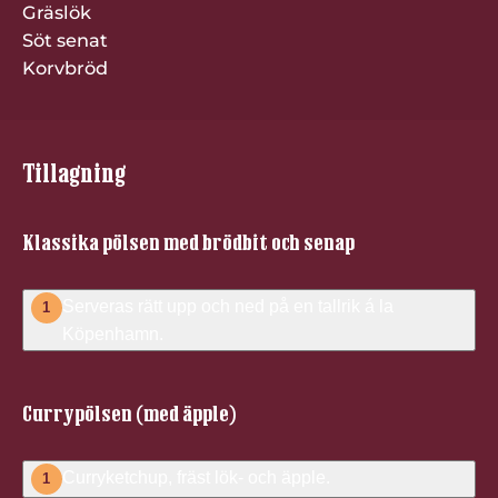
Gräslök
Söt senat
Korvbröd
Tillagning
Klassika pölsen med brödbit och senap
Serveras rätt upp och ned på en tallrik á la
1
Köpenhamn.
Currypölsen (med äpple)
Curryketchup, fräst lök- och äpple.
1