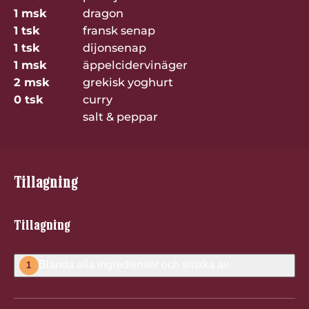
1 msk
dragon
1 tsk
fransk senap
1 tsk
dijonsenap
1 msk
äppelcidervinäger
2 msk
grekisk yoghurt
0 tsk
curry
salt & peppar
Tillagning
Tillagning
Blanda alla ingredienser och smaka av.
1