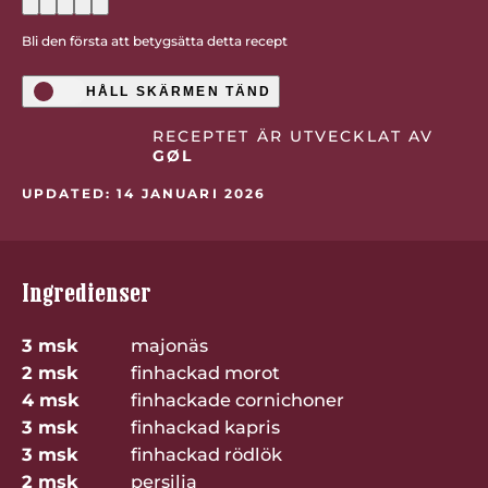
Bli den första att betygsätta detta recept
HÅLL SKÄRMEN TÄND
RECEPTET ÄR UTVECKLAT AV
GØL
UPDATED: 14 JANUARI 2026
Ingredienser
3 msk
majonäs
2 msk
finhackad morot
4 msk
finhackade cornichoner
3 msk
finhackad kapris
3 msk
finhackad rödlök
2 msk
persilja