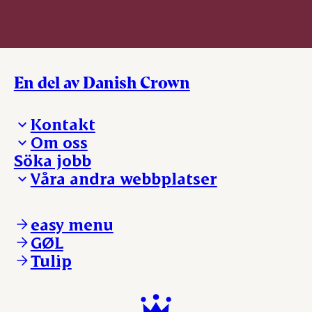
En del av Danish Crown
Kontakt
Om oss
Presskontakt – För dig som är journalist
Söka jobb
Reklamation
Vi tar ledningen
Våra andra webbplatser
Visselblåsning
Våra ställen
Danishcrownprofessional.com
DAT-Schaub.com
easy menu
ESS-FOOD.com
GØL
KLS.se
Tulip
nordicspoor.com
scanhide.dk
sokolow.pl