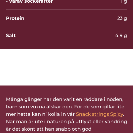
- varav sockerarter
1 g
Protein
23 g
Salt
4,9 g
Bli den första att betygsätta denna
produkt
Många gånger har den varit en räddare i nöden,
barn som vuxna älskar den. För de som gillar lite
mer hetta kan ni kolla in vår
Snack strings Spicy
.
När man är ute i naturen på utflykt eller vandring
är det skönt att han snabb och god