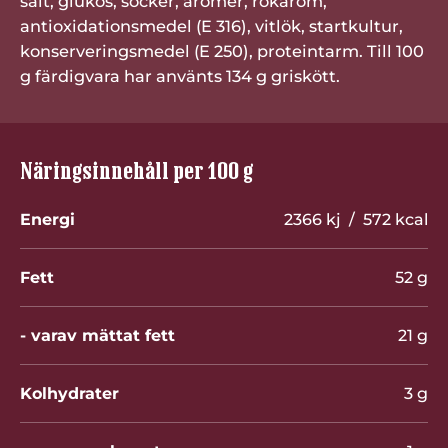
salt, glukos, socker, aromer, rökarom,
antioxidationsmedel (E 316), vitlök, startkultur,
konserveringsmedel (E 250), proteintarm. Till 100
g färdigvara har använts 134 g griskött.
Näringsinnehåll per 100 g
Energi
2366 kj / 572 kcal
Fett
52 g
- varav mättat fett
21 g
Kolhydrater
3 g