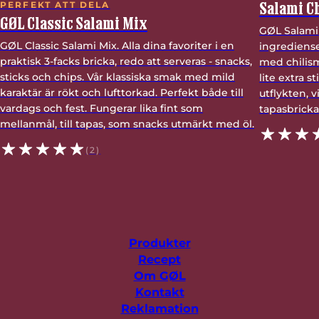
Salami Ch
PERFEKT ATT DELA
GØL Classic Salami Mix
GØL Salami 
GØL Classic Salami Mix. Alla dina favoriter i en
ingrediense
praktisk 3-facks bricka, redo att serveras - snacks,
med chilism
sticks och chips. Vår klassiska smak med mild
lite extra s
karaktär är rökt och lufttorkad. Perfekt både till
utflykten, v
vardags och fest. Fungerar lika fint som
tapasbricka
mellanmål, till tapas, som snacks utmärkt med öl.
(2)
Produkter
Recept
Om GØL
Kontakt
Reklamation