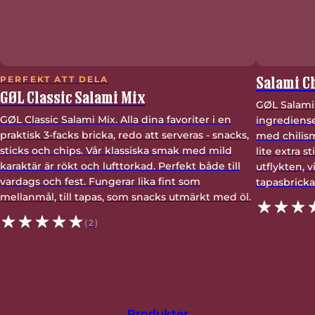
Salami Ch
PERFEKT ATT DELA
GØL Classic Salami Mix
GØL Salami 
GØL Classic Salami Mix. Alla dina favoriter i en
ingrediense
praktisk 3-facks bricka, redo att serveras - snacks,
med chilism
sticks och chips. Vår klassiska smak med mild
lite extra s
karaktär är rökt och lufttorkad. Perfekt både till
utflykten, v
vardags och fest. Fungerar lika fint som
tapasbricka
mellanmål, till tapas, som snacks utmärkt med öl.
(2)
Produkter