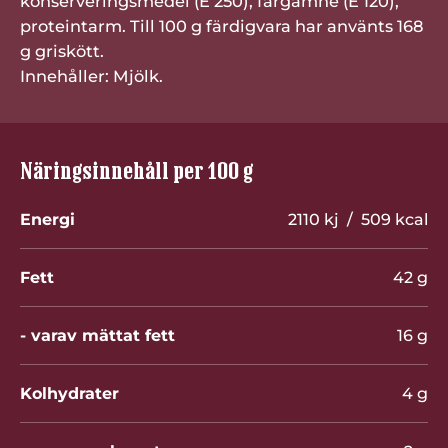
konserveringsmedel (E 250), färgämne (E 120),
proteintarm. Till 100 g färdigvara har använts 168
g griskött.
Innehåller: Mjölk.
Näringsinnehåll per 100 g
Energi
2110 kj / 509 kcal
Fett
42 g
- varav mättat fett
16 g
Kolhydrater
4 g