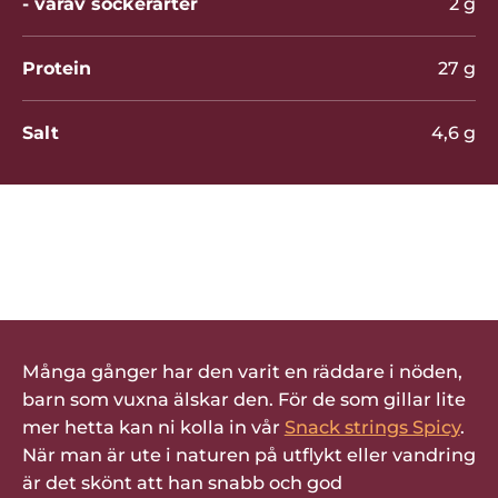
- varav sockerarter
2 g
Protein
27 g
Salt
4,6 g
Bli den första att betygsätta denna
produkt
Många gånger har den varit en räddare i nöden,
barn som vuxna älskar den. För de som gillar lite
mer hetta kan ni kolla in vår
Snack strings Spicy
.
När man är ute i naturen på utflykt eller vandring
är det skönt att han snabb och god