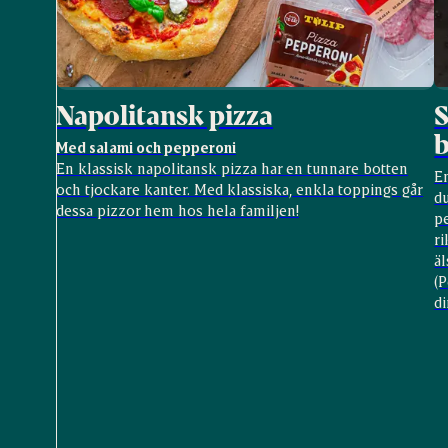
Napolitansk pizza
S
b
Med salami och pepperoni
En klassisk napolitansk pizza har en tunnare botten
En
och tjockare kanter. Med klassiska, enkla toppings går
du
dessa pizzor hem hos hela familjen!
p
ri
äl
(P
di