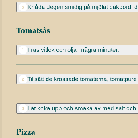
Knåda degen smidig på mjölat bakbord, de
5
Tomatsås
Fräs vitlök och olja i några minuter.
1
Tillsätt de krossade tomaterna, tomatpur
2
Låt koka upp och smaka av med salt och
3
Pizza