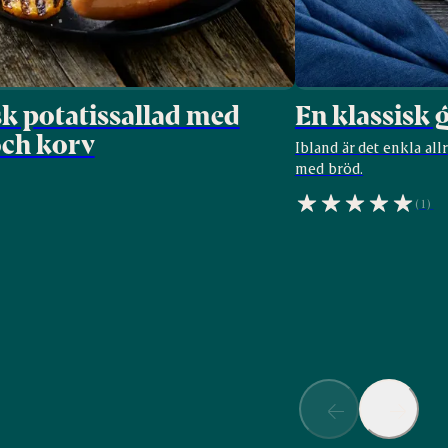
sk potatissallad med
En klassisk 
och korv
Ibland är det enkla all
med bröd.
(1)