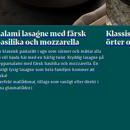
alami lasagne med färsk
Klassi
asilika och mozzarella
örter 
 klassisk pastarätt i ugn som värmer och mättar alla
 vill bjuda här med en härlig twist. Kryddig lasagne på
epparsalami med färsk basilika och mozzarella. En
ktigt lyxig lasagne som hela familjen kommer att
ska!
erfekt matlådsmat, tillaga som vanligt eller direkt i
na glasmatlådor.)