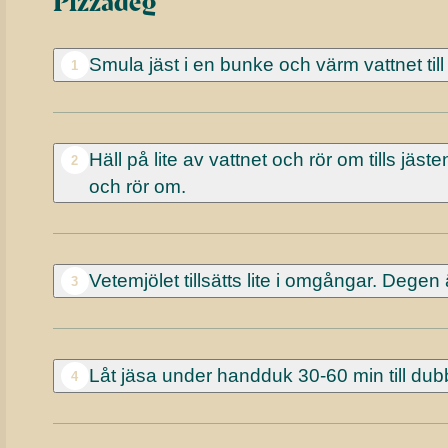
Pizzadeg
Smula jäst i en bunke och värm vattnet till
1
Häll på lite av vattnet och rör om tills jäste
2
och rör om.
Vetemjölet tillsätts lite i omgångar. Dege
3
Låt jäsa under handduk 30-60 min till dubb
4