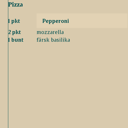
Pizza
1 pkt
Pepperoni
2 pkt
mozzarella
1 bunt
färsk basilika