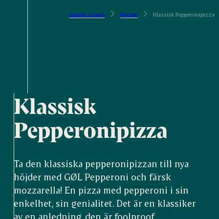
Danish Crown
Recept
Klassisk Pepperonipizza
Klassisk
Pepperonipizza
Ta den klassiska pepperonipizzan till nya
höjder med GØL Pepperoni och färsk
mozzarella! En pizza med pepperoni i sin
enkelhet, sin genialitet. Det är en klassiker
av en anledning, den är foolproof.