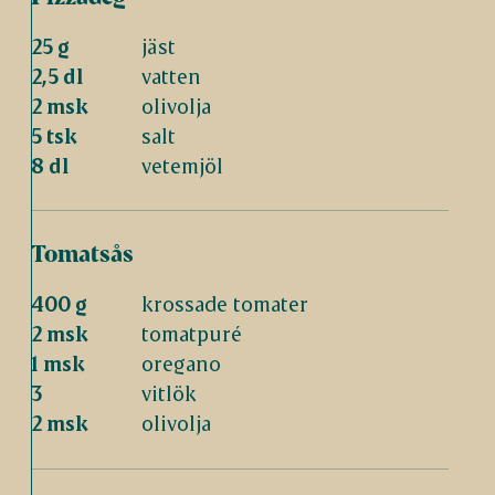
25 g
jäst
2,5 dl
vatten
2 msk
olivolja
5 tsk
salt
8 dl
vetemjöl
Tomatsås
400 g
krossade tomater
2 msk
tomatpuré
1 msk
oregano
3
vitlök
2 msk
olivolja