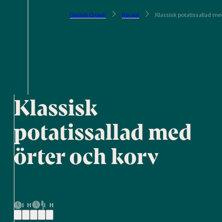
Danish Crown
Recept
Klassisk potatissallad me
Klassisk
potatissallad med
örter och korv
1 H
1 H