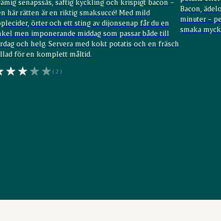
ämig senapssås, saftig kyckling och krispigt bacon –
Bacon, ädelo
n här rätten är en riktig smaksuccé! Med mild
minuter – p
plecider, örter och ett sting av dijonsenap får du en
smaka myck
nkel men imponerande middag som passar både till
ardag och helg. Servera med kokt potatis och en fräsch
llad för en komplett måltid.
(2)