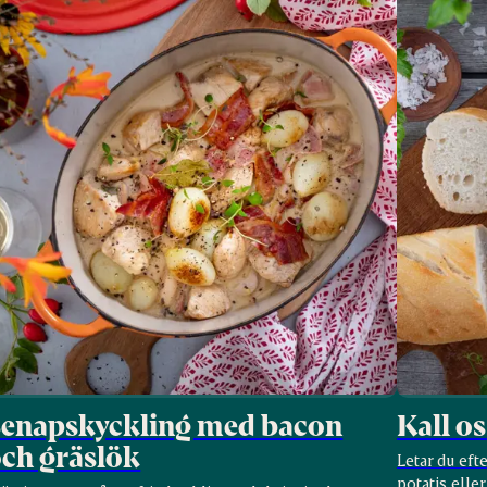
Senapskyckling med bacon
Kall o
ch gräslök
Letar du efte
potatis elle