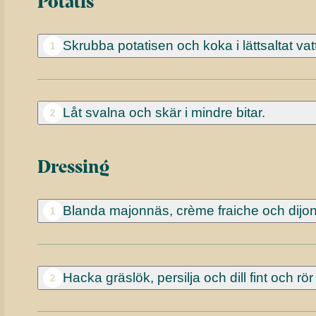
Potatis
Skrubba potatisen och koka i lättsaltat vatt
1
Låt svalna och skär i mindre bitar.
2
Dressing
Blanda majonnäs, crème fraiche och dijon
1
Hacka gräslök, persilja och dill fint och rö
2