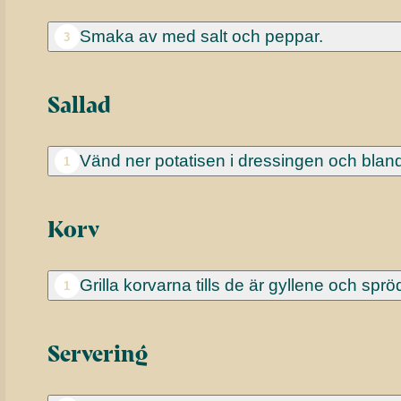
Smaka av med salt och peppar.
3
Sallad
Vänd ner potatisen i dressingen och blanda
1
Korv
Grilla korvarna tills de är gyllene och sprö
1
Servering