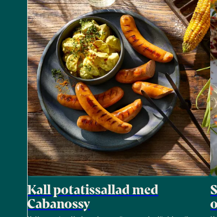
Kall potatissallad med
Cabanossy
o