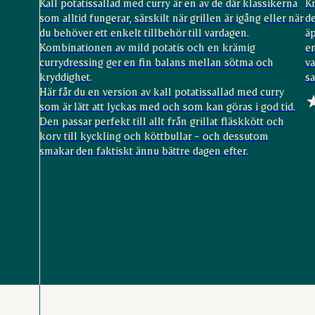
Kall potatissallad med curry är en av de där klassikerna
Kr
som alltid fungerar, särskilt när grillen är igång eller när
de
du behöver ett enkelt tillbehör till vardagen.
äp
Kombinationen av mild potatis och en krämig
e
currydressing ger en fin balans mellan sötma och
v
kryddighet.
sa
Här får du en version av kall potatissallad med curry
som är lätt att lyckas med och som kan göras i god tid.
Den passar perfekt till allt från grillat fläskkött och
korv till kyckling och köttbullar – och dessutom
smakar den faktiskt ännu bättre dagen efter.