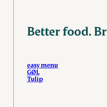
Better food. Br
easy menu
GØL
Tulip