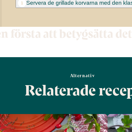
Servera de grillade korvarna med den klas
1
en första att betygsätta de
Alternativ
Relaterade rece