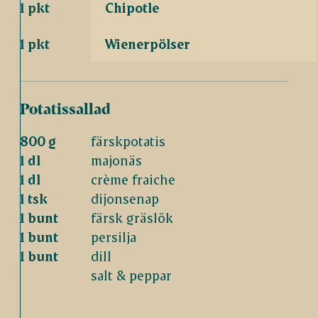
1 pkt
Chipotle
1 pkt
Wienerpölser
Potatissallad
800 g
färskpotatis
1 dl
majonäs
1 dl
crème fraiche
1 tsk
dijonsenap
1 bunt
färsk gräslök
1 bunt
persilja
1 bunt
dill
salt & peppar