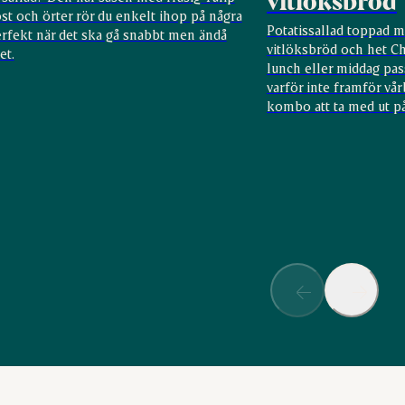
vitlöksbröd
st och örter rör du enkelt ihop på några
Potatissallad toppad m
erfekt när det ska gå snabbt men ändå
vitlöksbröd och het Ch
et.
lunch eller middag pa
varför inte framför vå
kombo att ta med ut på