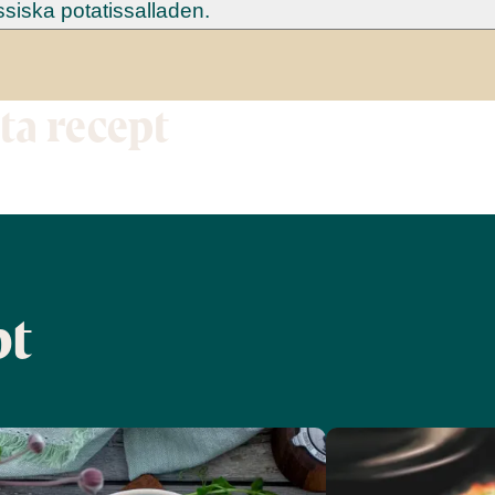
siska potatissalladen.
tta recept
pt