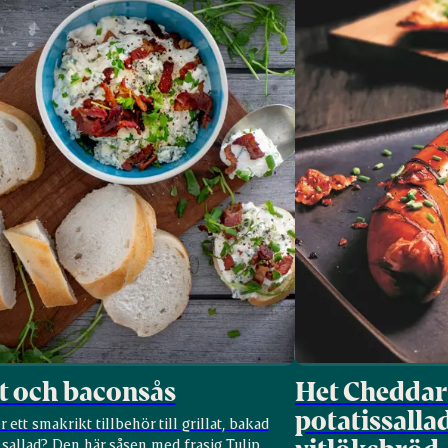
st och baconsås
Het Cheddar
potatissalla
r ett smakrikt tillbehör till grillat, bakad
r sallad? Den här såsen med frasig Tulip