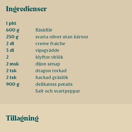
Ingredienser
1 pkt
600 g
fläskfilé
250 g
svarta oliver utan kärnor
2 dl
creme fraiche
3 dl
vipsgrädde
2
klyftor vitlök
2 msk
dijon senap
2 tsk
dragon torkad
2 tsk
hackad gräslök
900 g
delikatess potatis
Salt och svartpeppar
Tillagning