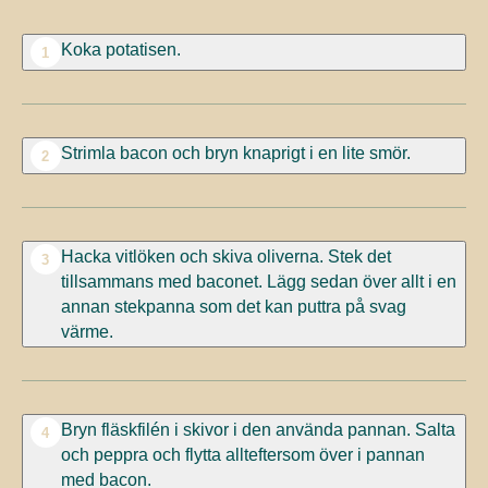
Koka potatisen.
1
Strimla bacon och bryn knaprigt i en lite smör.
2
Hacka vitlöken och skiva oliverna. Stek det
3
tillsammans med baconet. Lägg sedan över allt i en
annan stekpanna som det kan puttra på svag
värme.
Bryn fläskfilén i skivor i den använda pannan. Salta
4
och peppra och flytta allteftersom över i pannan
med bacon.