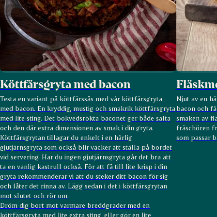
Köttfärsgryta med bacon
Fläskm
Testa en variant på köttfärssås med vår köttfärsgryta
Njut av en hä
med bacon. En kryddig, mustig och smakrik köttfärsgryta
bacon och fä
med lite sting. Det bokvedsrökta baconet ger både sälta
smaken av flä
och den där extra dimensionen av smak i din gryta.
fräschören f
Köttfärsgrytan tillagar du enkelt i en härlig
som passar b
gjutjärnsgryta som också blir vacker att ställa på bordet
vid servering. Har du ingen gjutjärnsgryta går det bra att
ta en vanlig kastrull också. För att få till lite krisp i din
gryta rekommenderar vi att du steker ditt bacon för sig
och låter det rinna av. Lägg sedan i det i köttfärsgrytan
mot slutet och rör om.
Dröm dig bort mot varmare breddgrader med en
köttfärsgryta med lite extra sting, eller gör en lite