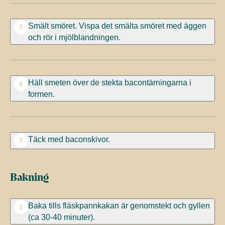
Smält smöret. Vispa det smälta smöret med äggen
5
och rör i mjölblandningen.
Häll smeten över de stekta bacontärningarna i
6
formen.
Täck med baconskivor.
7
Bakning
Baka tills fläskpannkakan är genomstekt och gyllen
1
(ca 30-40 minuter).