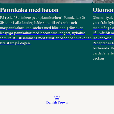
Pannkaka med bacon
Okonom
På tyska "Schinkenspeckpfannkuchen". Pannkakor är
Okonomiyaki 
älskade i alla länder, både söta till efterrätt och
gott från kyl
matpannkakor utan socker med kött och grönsaker.
med många oli
Krispiga pannkakor med bacon smakar gott, nybakat
kål, vårlök 
som kallt. Tillsammans med frukt är baconpannkakor en
läcker twist.
bra start på dagen.
Receptet är lä
förbereda. D
vardagar elle
veckan.