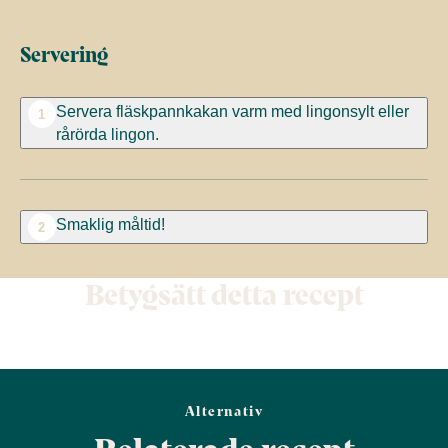
Servering
Servera fläskpannkakan varm med lingonsylt eller
1
rårörda lingon.
Smaklig måltid!
2
Betygsätt detta recept
Alternativ