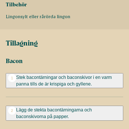
Tilbehör
Lingonsylt eller rårörda lingon
Tillagning
Bacon
Stek bacontärningar och baconskivor i en varm
1
panna tills de är krispiga och gyllene.
Lägg de stekta bacontärningarna och
2
baconskivorna på papper.