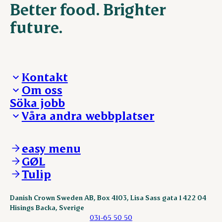
Better food. Brighter
future.
Kontakt
Om oss
Presskontakt – För dig som är journalist
Söka jobb
Reklamation
Vi tar ledningen
Våra andra webbplatser
Visselblåsning
Våra ställen
Danishcrownprofessional.com
DAT-Schaub.com
easy menu
ESS-FOOD.com
GØL
KLS.se
Tulip
nordicspoor.com
scanhide.dk
sokolow.pl
Danish Crown Sweden AB, Box 4103, Lisa Sass gata 1 422 04
Hisings Backa, Sverige
031-65 50 50