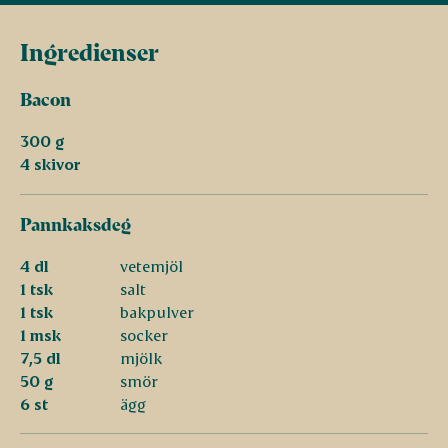
Ingredienser
Bacon
300 g
4 skivor
Pannkaksdeg
4 dl
vetemjöl
1 tsk
salt
1 tsk
bakpulver
1 msk
socker
7,5 dl
mjölk
50 g
smör
6 st
ägg