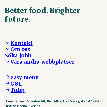
Better food. Brighter
future.
Kontakt
Om oss
Presskontakt – För dig som är journalist
Söka jobb
Reklamation
Vi tar ledningen
Våra andra webbplatser
Visselblåsning
Våra ställen
Danishcrownprofessional.com
DAT-Schaub.com
easy menu
ESS-FOOD.com
GØL
KLS.se
Tulip
nordicspoor.com
scanhide.dk
sokolow.pl
Danish Crown Sweden AB, Box 4103, Lisa Sass gata 1 422 04
Hisings Backa, Sverige