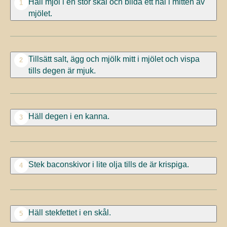
Häll mjöl i en stor skål och bilda ett hål i mitten av
1
mjölet.
Tillsätt salt, ägg och mjölk mitt i mjölet och vispa
2
tills degen är mjuk.
Häll degen i en kanna.
3
Stek baconskivor i lite olja tills de är krispiga.
4
Häll stekfettet i en skål.
5