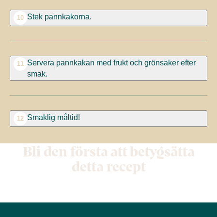
Stek pannkakorna.
10
Servera pannkakan med frukt och grönsaker efter
11
smak.
Smaklig måltid!
12
Bli den första att betygsätta
detta recept