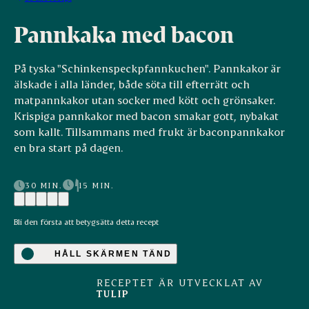
Pannkaka med bacon
På tyska "Schinkenspeckpfannkuchen". Pannkakor är
älskade i alla länder, både söta till efterrätt och
matpannkakor utan socker med kött och grönsaker.
Krispiga pannkakor med bacon smakar gott, nybakat
som kallt. Tillsammans med frukt är baconpannkakor
en bra start på dagen.
30 MIN.
15 MIN.
Bli den första att betygsätta detta recept
HÅLL SKÄRMEN TÄND
RECEPTET ÄR UTVECKLAT AV
TULIP