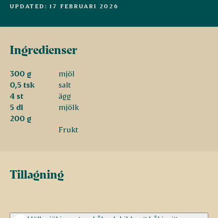
UPDATED: 17 FEBRUARI 2026
Ingredienser
300 g
mjöl
0,5 tsk
salt
4 st
ägg
5 dl
mjölk
200 g
Frukt
Tillagning