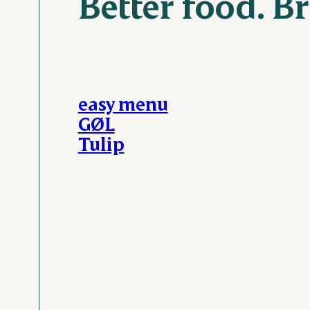
Better food. Br
easy menu
GØL
Tulip