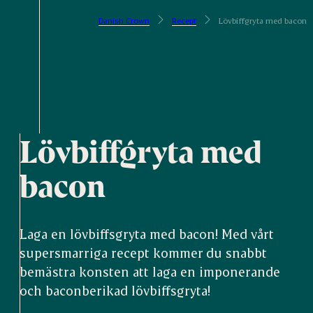
Danish Crown
Recept
Lövbiffgryta med bacon
Lövbiffgryta med
bacon
Laga en lövbiffsgryta med bacon! Med vårt
supersmarriga recept kommer du snabbt
bemästra konsten att laga en imponerande
och baconberikad lövbiffsgryta!