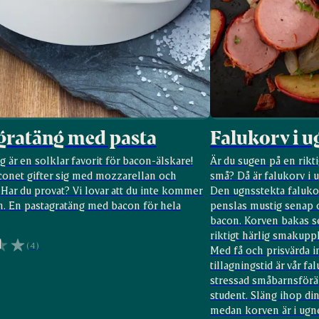
ratäng med pasta
Falukorv i 
 är en solklar favorit för bacon-älskare!
Är du sugen på en rikti
conet gifter sig med mozzarellan och
små? Då är falukorv i u
Har du provat? Vi lovar att du inte kommer
Den ugnsstekta faluko
n. En pastagratäng med bacon för hela
penslas mustig senap oc
bacon. Korven bakas s
riktigt härlig smakupp
(4)
Med få och prisvärda 
tillagningstid är vår fa
stressad småbarnsförä
student. Släng ihop di
medan korven är i ugnen