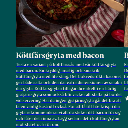
Köttfärsgryta med bacon
Testa en variant på köttfärssås med vår köttfärsgryta
Ba
med bacon. En kryddig, mustig och smakrik
D
köttfärsgryta med lite sting. Det bokvedsrökta baconet
to
ger både sälta och den där extra dimensionen av smak i
b
din gryta. Köttfärsgrytan tillagar du enkelt i en härlig
fa
gjutjärnsgryta som också blir vacker att ställa på bordet
vid servering. Har du ingen gjutjärnsgryta går det bra att
ta en vanlig kastrull också. För att få till lite krisp i din
gryta rekommenderar vi att du steker ditt bacon för sig
och låter det rinna av. Lägg sedan i det i köttfärsgrytan
mot slutet och rör om.