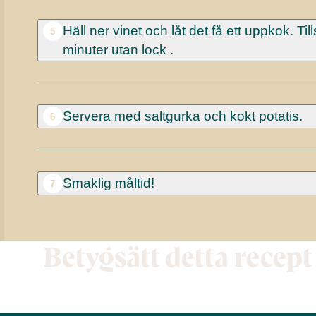
Häll ner vinet och låt det få ett uppkok. T
5
minuter utan lock .
Servera med saltgurka och kokt potatis.
6
Smaklig måltid!
7
Betygsätt detta recept