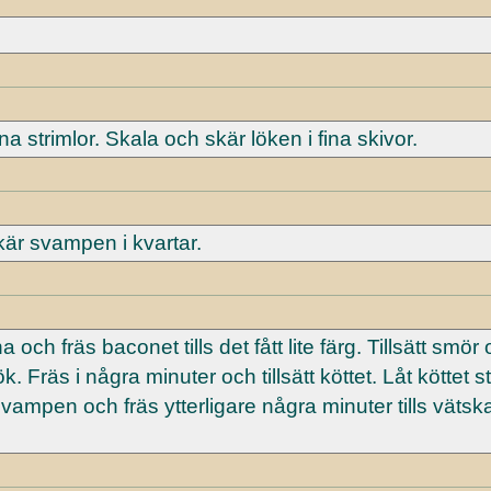
ina strimlor. Skala och skär löken i fina skivor.
är svampen i kvartar.
 och fräs baconet tills det fått lite färg. Tillsätt smör
 Fräs i några minuter och tillsätt köttet. Låt köttet ste
tt svampen och fräs ytterligare några minuter tills väts