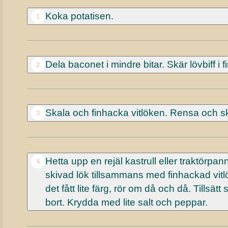
Koka potatisen.
1
Dela baconet i mindre bitar. Skär lövbiff i f
2
Skala och finhacka vitlöken. Rensa och sk
3
Hetta upp en rejäl kastrull eller traktörpanna
4
skivad lök tillsammans med finhackad vitlök.
det fått lite färg, rör om då och då. Tillsä
bort. Krydda med lite salt och peppar.