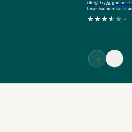
riktigt trygg, god och 
lovar. Vad mer kan ma
(4)