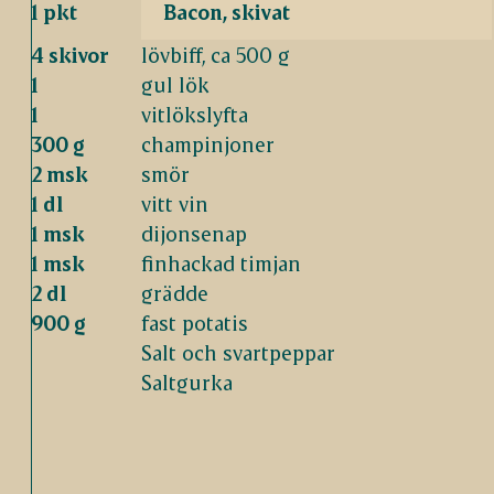
1 pkt
Bacon, skivat
4 skivor
lövbiff, ca 500 g
1
gul lök
1
vitlökslyfta
300 g
champinjoner
2 msk
smör
1 dl
vitt vin
1 msk
dijonsenap
1 msk
finhackad timjan
2 dl
grädde
900 g
fast potatis
Salt och svartpeppar
Saltgurka