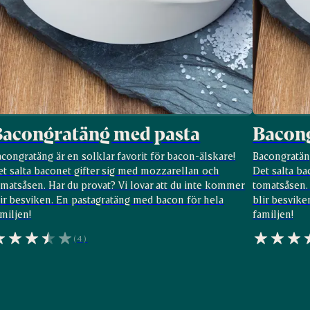
Bacongratäng med pasta
Bacong
congratäng är en solklar favorit för bacon-älskare!
Bacongratäng
et salta baconet gifter sig med mozzarellan och
Det salta ba
matsåsen. Har du provat? Vi lovar att du inte kommer
tomatsåsen. 
lir besviken. En pastagratäng med bacon för hela
blir besvike
miljen!
familjen!
(4)