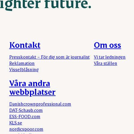
ighter future.
Kontakt
Om oss
Presskontakt – För dig som är journalist
Vi tar ledningen
Reklamation
Våra ställen
Visselblåsning
Våra andra
webbplatser
Danishcrownprofessional.com
DAT-Schaub.com
ESS-FOOD.com
KLS.se
nordicspoor.com