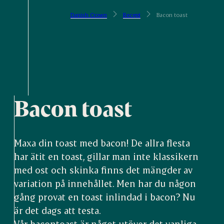
Danish Crown
Recept
Bacon toast
Bacon toast
Maxa din toast med bacon! De allra flesta
har ätit en toast, gillar man inte klassikern
med ost och skinka finns det mängder av
variation på innehållet. Men har du någon
gång provat en toast inlindad i bacon? Nu
är det dags att testa.
Vår bacontoast är något utöver det vanliga.