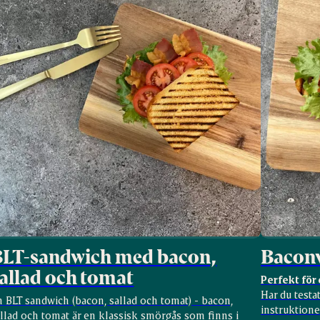
BLT-sandwich med bacon,
Bacon
allad och tomat
Perfekt för 
Har du testa
 BLT sandwich (bacon, sallad och tomat) - bacon,
instruktione
llad och tomat är en klassisk smörgås som finns i