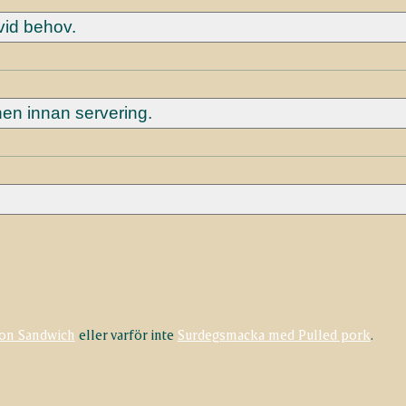
id behov.
en innan servering.
on Sandwich
eller varför inte
Surdegsmacka med Pulled pork
.