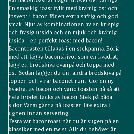
En smaskig toast fyllt med krämig ost och
insvept i bacon för en extra saftig och god
smak. Njut av kombinationen av en krispig
och frasig utsida och en mjuk och krämig
insida – en perfekt toast med bacon!
Bacontoasten tillagas i en stekpanna. Börja
med att lägga baconskivor som en kvadrat,
lägg en brödskiva ovanpå och toppa med
ost. Sedan lägger du din andra brödskiva på
toppen och virar baconet runt. Gör en ny
kvadrat av bacon och vänd toasten på så att
hela brödet täcks av bacon. Stek på båda
sidor. Värm gärna på toasten lite extra i
ugnen innan servering.
Testa vår bacontoast när du är sugen på en
klassiker med en twist. Allt du behöver är