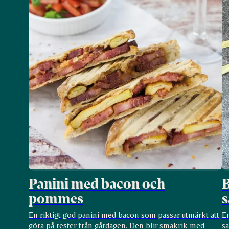
Panini med bacon och
pommes
s
En riktigt god panini med bacon som passar utmärkt att
En
göra på rester från gårdagen. Den blir smakrik med
sa