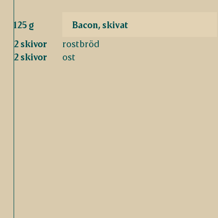
125 g
Bacon, skivat
2 skivor
rostbröd
2 skivor
ost