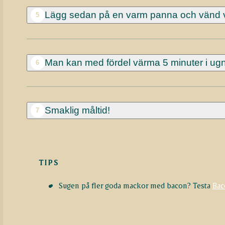
Lägg sedan på en varm panna och vänd v
5
Man kan med fördel värma 5 minuter i ugn
6
Smaklig måltid!
7
TIPS
Sugen på fler goda mackor med bacon? Testa
Bac