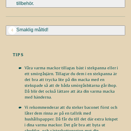
tillbehör.
Smaklig måltid!
4
TIPS
Våra varma mackor tillagas bäst i stekpanna eller i
ett smörgåsjärn. Tillagar du dem i en stekpanna är
det bra att trycka lite på din macka med en
stekspade så att de båda smörgåsbitarna går ihop.
Då blir det också lättare att äta din varma macka
med händerna.
Vi rekommenderar att du steker baconet först och
låter dem rinna av på en tallrik med
hushållspapper. Då får du till det där extra krispet
i dina varma mackor. Det går bra att byta ut
cheddar- och västerbottenosten mot din