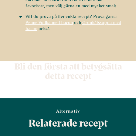
favoritost, men välj gärna en med mycket smak.
Vill du prova på fler enkla recept? Prova gärna
Penne Vodka med bacon
och
Grönkålssoppa med
bacon
också.
Bli den första att betygsätta
detta recept
Alternativ
Relaterade recept