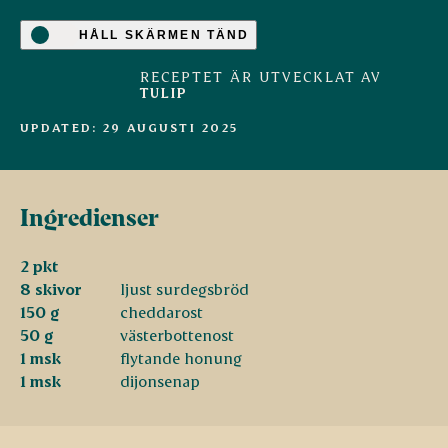
HÅLL SKÄRMEN TÄND
RECEPTET ÄR UTVECKLAT AV
TULIP
UPDATED: 29 AUGUSTI 2025
Ingredienser
2 pkt
8 skivor
ljust surdegsbröd
150 g
cheddarost
50 g
västerbottenost
1 msk
flytande honung
1 msk
dijonsenap