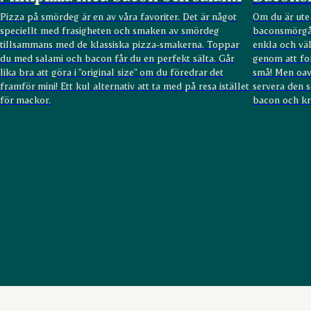
Pizza på smördeg är en av våra favoriter. Det är något
Om du är ute
speciellt med frasigheten och smaken av smördeg
baconsmörgås
tillsammans med de klassiska pizza-smakerna. Toppar
enkla och vä
du med salami och bacon får du en perfekt sälta. Går
genom att for
lika bra att göra i "original size" om du föredrar det
små! Men oav
framför mini! Ett kul alternativ att ta med på resa istället
servera den 
för mackor.
bacon och kr