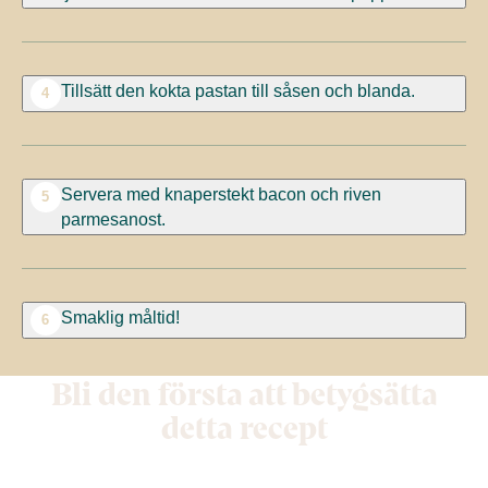
Tillsätt den kokta pastan till såsen och blanda.
4
Servera med knaperstekt bacon och riven
5
parmesanost.
Smaklig måltid!
6
Bli den första att betygsätta
detta recept