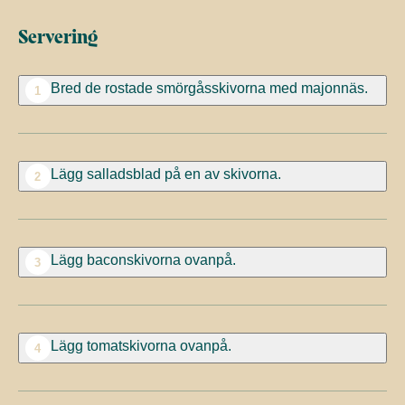
Servering
Bred de rostade smörgåsskivorna med majonnäs.
1
Lägg salladsblad på en av skivorna.
2
Lägg baconskivorna ovanpå.
3
Lägg tomatskivorna ovanpå.
4