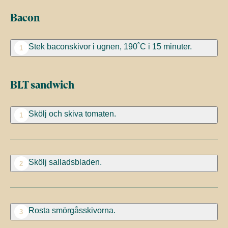
Bacon
Stek baconskivor i ugnen, 190˚C i 15 minuter.
1
BLT sandwich
Skölj och skiva tomaten.
1
Skölj salladsbladen.
2
Rosta smörgåsskivorna.
3