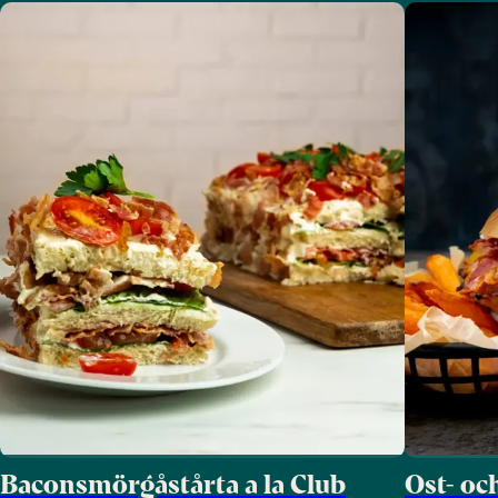
Baconsmörgåstårta a la Club
Ost- oc