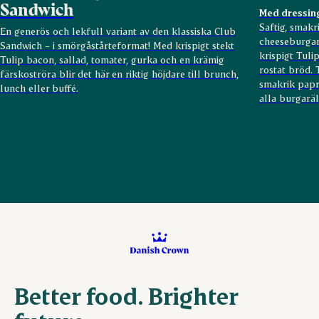
Sandwich
Med dressing
Saftig, smakr
En generös och lekfull variant av den klassiska Club
cheeseburgar
Sandwich – i smörgåstårteformat! Med krispigt stekt
krispigt Tuli
Tulip bacon, sallad, tomater, gurka och en krämig
rostat bröd.
färskoströra blir det här en riktig höjdare till brunch,
smakrik papri
lunch eller buffé.
alla burgaräl
Better food. Brighter