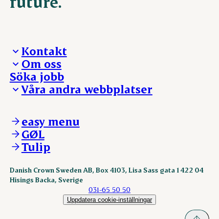
future.
Kontakt
Om oss
Presskontakt – För dig som är journalist
Söka jobb
Reklamation
Vi tar ledningen
Våra andra webbplatser
Visselblåsning
Våra ställen
Danishcrownprofessional.com
DAT-Schaub.com
easy menu
ESS-FOOD.com
GØL
KLS.se
Tulip
nordicspoor.com
scanhide.dk
sokolow.pl
Danish Crown Sweden AB, Box 4103, Lisa Sass gata 1 422 04
Hisings Backa, Sverige
031-65 50 50
Uppdatera cookie-inställningar