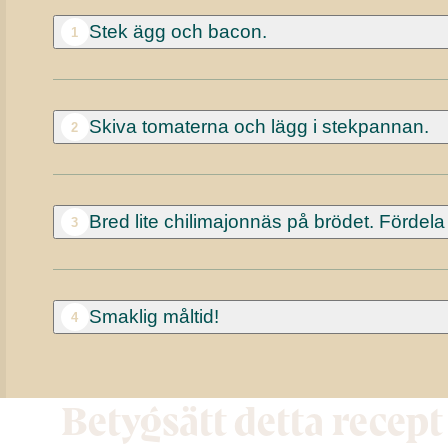
Stek ägg och bacon.
1
Skiva tomaterna och lägg i stekpannan.
2
Bred lite chilimajonnäs på brödet. Fördel
3
Smaklig måltid!
4
Betygsätt detta recept