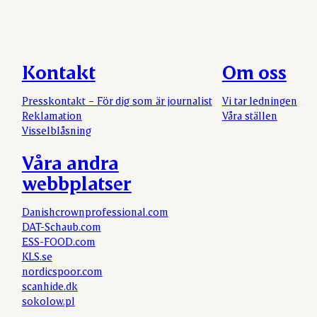
Kontakt
Om oss
Presskontakt – För dig som är journalist
Vi tar ledningen
Reklamation
Våra ställen
Visselblåsning
Våra andra
webbplatser
Danishcrownprofessional.com
DAT-Schaub.com
ESS-FOOD.com
KLS.se
nordicspoor.com
scanhide.dk
sokolow.pl