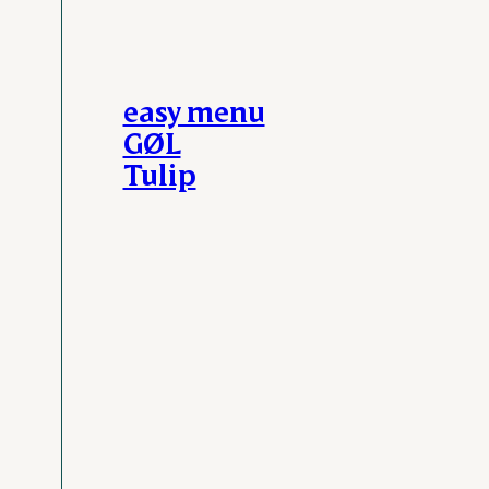
easy menu
GØL
Tulip