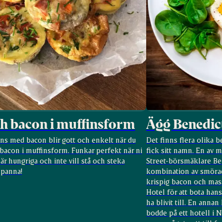
h bacon i muffinsform
Ägg Benedic
ns med bacon blir gott och enkelt när du
Det finns flera olika 
bacon i muffinsform. Funkar perfekt när ni
fick sitt namn. En av 
 är hungriga och inte vill stå och steka
Street-börsmäklare Be
kpanna!
kombination av smörad
krispig bacon och mas
Hotel för att bota han
ha blivit till. En annan
bodde på ett hotell i 