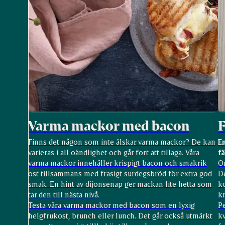
Varma mackor med bacon
F
Finns det någon som inte älskar varma mackor? De kan
E
varieras i all oändlighet och går fort att tillaga. Våra
f
varma mackor innehåller krispigt bacon och smakrik
Om
ost tillsammans med frasigt surdegsbröd för extra god
De
smak. En hint av dijonsenap ger mackan lite hetta som
k
tar den till nästa nivå.
k
Testa våra varma mackor med bacon som en lyxig
P
helgfrukost, brunch eller lunch. Det går också utmärkt
k