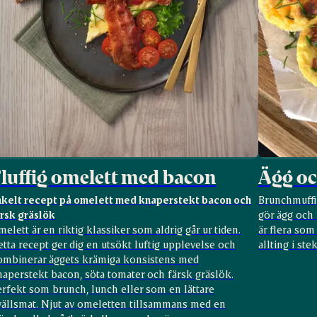
luffig omelett med bacon
Ägg oc
nkelt recept på omelett med knaperstekt bacon och
Brunchmuffi
ärsk gräslök
gör ägg och 
elett är en riktig klassiker som aldrig går ur tiden.
är flera som
tta recept ger dig en utsökt luftig upplevelse och
allting i ste
ombinerar äggets krämiga konsistens med
naperstekt bacon, söta tomater och färsk gräslök.
erfekt som brunch, lunch eller som en lättare
vällsmat. Njut av omeletten tillsammans med en