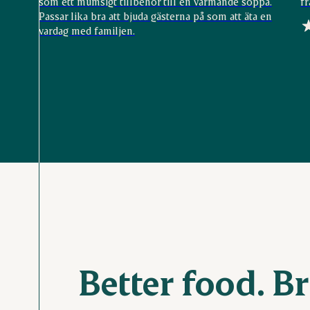
som ett mumsigt tillbehör till en värmande soppa.
fr
Passar lika bra att bjuda gästerna på som att äta en
vardag med familjen.
Better food. Br