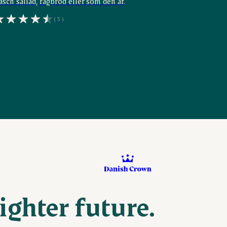
äsch sallad, rågbröd eller som den är.
(3)
ighter future.