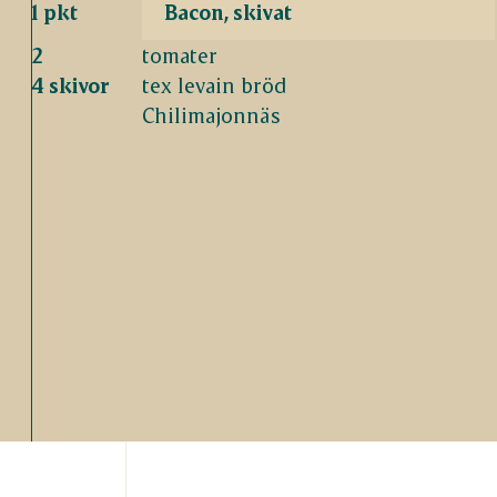
1 pkt
Bacon, skivat
2
tomater
4 skivor
tex levain bröd
Chilimajonnäs